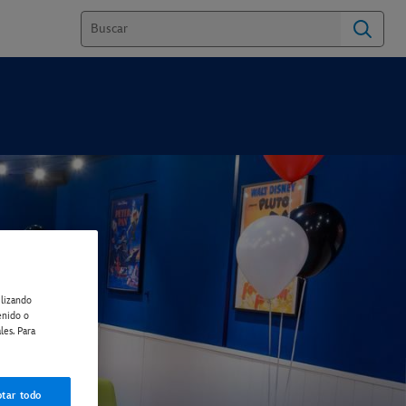
ilizando
enido o
les. Para
tar todo