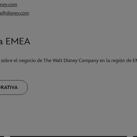
sney.com
ia@disney.com
va EMEA
 sobre el negocio de The Walt Disney Company en la región de E
ORATIVA