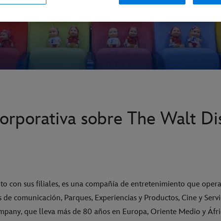
orporativa sobre The Walt Di
o con sus filiales, es una compañía de entretenimiento que oper
de comunicación, Parques, Experiencias y Productos, Cine y Servic
pany, que lleva más de 80 años en Europa, Oriente Medio y Áfri