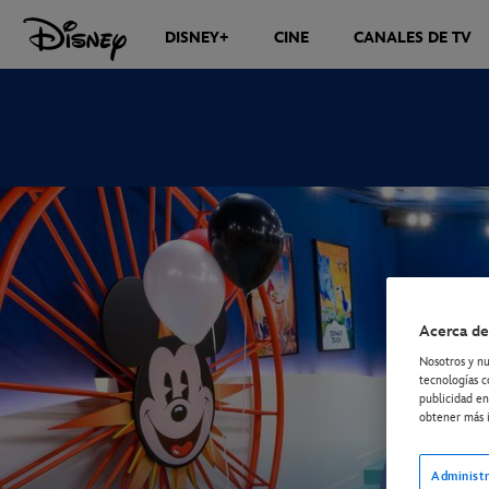
DISNEY+
CINE
CANALES DE TV
NOTICIAS
Acerca de
Nosotros y nu
tecnologías c
publicidad en
obtener más i
Administr