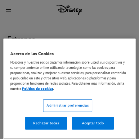
Estrenos
Acerca de las Cookies
Enero
Febrero
Marzo
Abril
Mayo
Junio
J
Nosotros y nuestros socios tratamos información sobre usted, sus dispositivos y
su comportamiento online utilizando tecnologías como las cookies para
proporcionar, analizar y mejorar nuestros servicios; para personalizar contenido
o publicidad en este y otros sitios web, aplicaciones o plataformas y para
ESTRENO 7 DE ENERO
ESTRENO 9 DE ENERO
proporcionar funciones de redes sociales. Para obtener más información, visita
nuestra
Política de cookies
.
ESTRENO 13 DE ENERO
ESTRENO 14 DE ENERO
Administrar preferencias
ESTRENO 22 DE ENERO
ESTRENO 28 DE ENERO
Rechazar todas
Aceptar todo