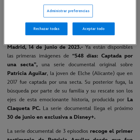
Link a las primeras imágenes
Administrar preferencias
Link al material disponible
Rechazar todas
Aceptar todo
Link al pressbook
Madrid, 14 de junio de 2023.-
Ya están disponibles
las primeras imágenes de
“548 días: Captada por
una secta”,
una serie documental original sobre
Patricia Aguilar
, la joven de Elche (Alicante) que en
2017 fue captada por una secta. Su posterior fuga, la
búsqueda por parte de su familia y su rescate son los
ejes de esta emocionante historia, producida por
La
Claqueta PC.
La serie documental llega el próximo
30 de junio en exclusiva a Disney+.
La serie documental de 3 episodios
recoge el primer
testimonio de Patricia Aguilar desde que fue