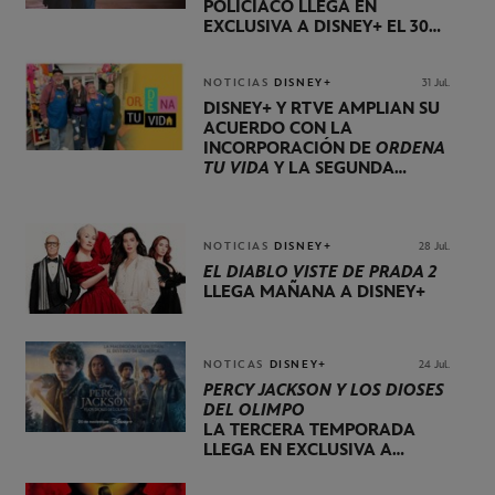
POLICIACO LLEGA EN
EXCLUSIVA A DISNEY+ EL 30
DE OCTUBRE
NOTICIAS
DISNEY+
31 Jul.
DISNEY+ Y RTVE AMPLÍAN SU
ACUERDO CON LA
INCORPORACIÓN DE
ORDENA
TU VIDA
Y LA SEGUNDA
TEMPORADA DE
DOG HOUSE
NOTICIAS
DISNEY+
28 Jul.
EL DIABLO VISTE DE PRADA 2
LLEGA MAÑANA A DISNEY+
NOTICAS
DISNEY+
24 Jul.
PERCY JACKSON Y LOS DIOSES
DEL OLIMPO
LA TERCERA TEMPORADA
LLEGA EN EXCLUSIVA A
DISNEY+ EL 20 DE NOVIEMBRE