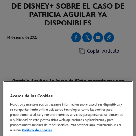
DE DISNEY+ SOBRE EL CASO DE
PATRICIA AGUILAR YA
DISPONIBLES
14 de junio de 2023
Copiar Artículo
Patricia Aguilar, la joven de Elche captada por una
secta cuando tenía tan solo 16 años, habla por primera
vez desde que fue rescatada en esta serie de 3 episodios
Acerca de las Cookies
Nosotros y nuestros socios tratamos información sobre usted, sus dispositivos y
su comportamiento online utilizando tecnologías como las cookies para
"548 días: Captada por una secta" llega en exclusiva el
proporcionar, analizar y mejorar nuestros servicios; para personalizar contenido
30 de junio a Disney+
o publicidad en este y otros sitios web, aplicaciones o plataformas y para
proporcionar funciones de redes sociales. Para obtener más información, visita
nuestra
Política de cookies
.