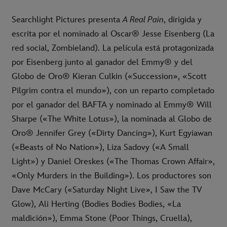
Searchlight Pictures presenta
A Real Pain
, dirigida y
escrita por el nominado al Oscar® Jesse Eisenberg (La
red social, Zombieland). La película está protagonizada
por Eisenberg junto al ganador del Emmy® y del
Globo de Oro® Kieran Culkin («Succession», «Scott
Pilgrim contra el mundo»), con un reparto completado
por el ganador del BAFTA y nominado al Emmy® Will
Sharpe («The White Lotus»), la nominada al Globo de
Oro® Jennifer Grey («Dirty Dancing»), Kurt Egyiawan
(«Beasts of No Nation»), Liza Sadovy («A Small
Light») y Daniel Oreskes («The Thomas Crown Affair»,
«Only Murders in the Building»). Los productores son
Dave McCary («Saturday Night Live», I Saw the TV
Glow), Ali Herting (Bodies Bodies Bodies, «La
maldición»), Emma Stone (Poor Things, Cruella),