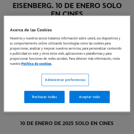
EISENBERG.
10 DE ENERO SOLO
EN CINES
26 de septiembre de 2024
Acerca de las Cookies
Nosotros y nuestros socios tratamos información sobre usted, sus dispositivos y
su comportamiento online utilizando tecnologías como las cookies para
proporcionar, analizar y mejorar nuestros servicios; para personalizar contenido
YA ESTÁN DISPONIBLES EL TRÁILER Y EL
o publicidad en este y otros sitios web, aplicaciones o plataformas y para
PÓSTER DE
proporcionar funciones de redes sociales. Para obtener más información, visita
nuestra
Política de cookies
.
LA PELÍCULA
PROTAGONIZADA POR EL
NOMINADO AL PREMIO DE LA ACADEMIA
Administrar preferencias
JESSE EISENBERG Y EL GANADOR DEL EMMY®
Y DEL GLOBO DE ORO KIERAN CULKIN
Rechazar todas
Aceptar todo
10 DE ENERO DE 2025 SOLO EN CINES