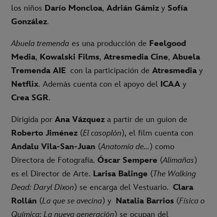
los niños
Darío Moncloa
,
Adrián Gámiz
y
Sofía
González
.
Abuela tremenda
es una producción de
Feelgood
Media
,
Kowalski Films
,
Atresmedia Cine
,
Abuela
Tremenda AIE
con la participación de
Atresmedia
y
Netflix
. Además cuenta con el apoyo del
ICAA
y
Crea SGR
.
Dirigida por
Ana Vázquez
a partir de un guion de
Roberto Jiménez
(
El casoplón
), el film cuenta con
Andalu Vila-San-Juan
(
Anatomía de...
) como
Directora de Fotografía.
Óscar Sempere
(
Alimañas
)
es el Director de Arte.
Larisa Balinge
(
The Walking
Dead: Daryl Dixon
) se encarga del Vestuario.
Clara
Rollán
(
La que se avecina
) y
Natalia Barrios
(
Física o
Química: La nueva generación
) se ocupan del