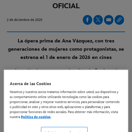
OFICIAL
2 de diciembre de 2025
La ópera prima de Ana Vázquez, con tres
generaciones de mujeres como protagonistas, se
estrena el 1 de enero de 2026 en cines
La película es una producción de Feelgood
Media, Kowalski Films y Atresmedia Cine con
Acerca de las Cookies
distribución de Buena Vista International
Nosotros y nuestros socios tratamos información sobre usted, sus dispositivos y
su comportamiento online utilizando tecnologías como las cookies para
LINK AL PÓSTER
proporcionar, analizar y mejorar nuestros servicios; para personalizar contenido
o publicidad en este y otros sitios web, aplicaciones o plataformas y para
proporcionar funciones de redes sociales. Para obtener más información, visita
LINK AL TRÁILER EN YOUTUBE
nuestra
Política de cookies
.
LINK A TODO EL MATERIAL DISPONIBLE