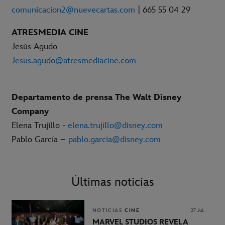
comunicacion2@nuevecartas.com
| 665 55 04 29
ATRESMEDIA CINE
Jesús Agudo
Jesus.agudo@atresmediacine.com
Departamento de prensa The Walt Disney
Company
Elena Trujillo -
elena.trujillo@disney.com
Pablo García –
pablo.garcia@disney.com
Últimas noticias
NOTICIAS
CINE
27 Jul.
MARVEL STUDIOS REVELA