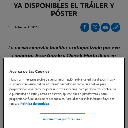
YA DISPONIBLES EL TRÁILER Y
PÓSTER
19 de febrero de 2025
La nueva comedia familiar protagonizada por Eva
Longoria, Jesse García y Cheech Marin llega en
exclusiva a Disney+ el 28 de marzo
Acerca de las Cookies
LINK AL TRÁILER
Nosotros y nuestros socios tratamos información sobre usted, sus dispositivos y
su comportamiento online utilizando tecnologías como las cookies para
LINK AL PÓSTER
proporcionar, analizar y mejorar nuestros servicios; para personalizar contenido
o publicidad en este y otros sitios web, aplicaciones o plataformas y para
proporcionar funciones de redes sociales. Para obtener más información, visita
LINK AL MATERIAL DISPONIBLE
nuestra
Política de cookies
.
Administrar preferencias
Madrid, 19 de febrero de 2025.-
Ya están