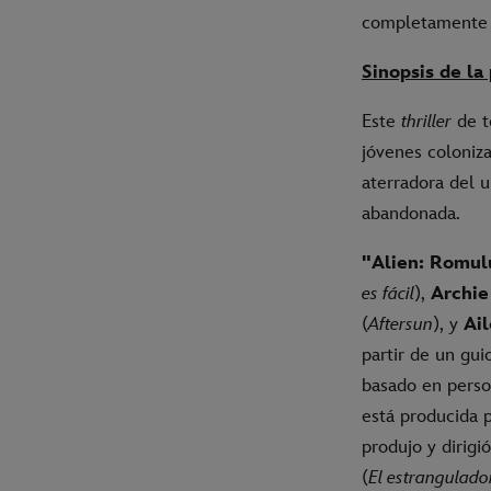
completamente 
Sinopsis de la
Este
thriller
de te
jóvenes coloniz
aterradora del 
abandonada.
"Alien: Romul
es fácil
),
Archie
(
Aftersun
), y
Ai
partir de un gui
basado en perso
está producida 
produjo y dirigió
(
El estrangulado