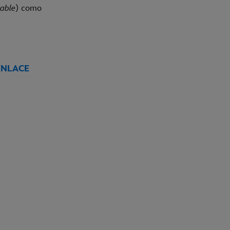
able
) como
ENLACE