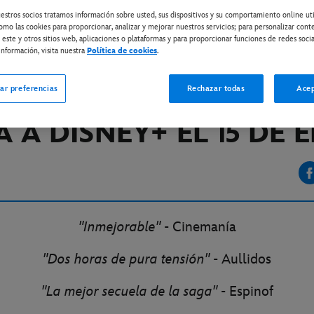
estros socios tratamos información sobre usted, sus dispositivos y su comportamiento online ut
omo las cookies para proporcionar, analizar y mejorar nuestros servicios; para personalizar cont
ISNEY+
 este y otros sitios web, aplicaciones o plataformas y para proporcionar funciones de redes socia
nformación, visita nuestra
Política de cookies
.
“ALIEN: ROMULUS”
ar preferencias
Rechazar todas
Acep
 20TH CENTURY STUD
A A DISNEY+ EL 15 DE 
"Inmejorable"
- Cinemanía
"Dos horas de pura tensión"
- Aullidos
"La mejor secuela de la saga"
- Espinof