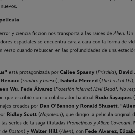
nuevos.
 película
rror y ciencia ficción nos transporta a las raíces de
Alien
. Un
adores espaciales se encuentra cara a cara con la forma de vi
universo cuando rebuscan en las profundidades de una estación
us"
está protagonizada por
Cailee Spaeny
(
Priscilla
),
David 
 Renaux
(
Sombra y hueso
),
Isabela Merced
(
The Last of Us
)
leen Wu
.
Fede Álvarez
(
Posesión infernal [Evil Dead], No res
on que escribió con su colaborador habitual
Rodo Sayagues
(
najes creados por
Dan O'Bannon y Ronald Shusett. “Alie
por
Ridley Scott
(
Napoleón
), que dirigió la película original
 las series de la saga tituladas
Prometheus
y
Alien: Covenant
,
M
r de Boston
) y
Walter Hill
(
Alien
), con
Fede Alvarez, Elizab