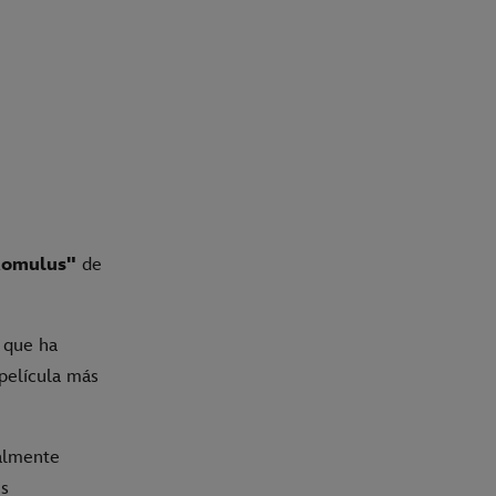
Romulus"
de
 que ha
 película más
talmente
es