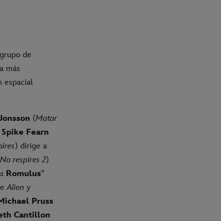
 grupo de
da más
 espacial
Jonsson
(
Matar
,
Spike Fearn
pires
) dirige a
No respires 2
)
n: Romulus
”
 de
Alien
y
ichael Pruss
eth Cantillon