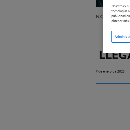
Nosotros y nu
tecnologías c
NOTICIAS
D
publicidad en
obtener más i
Administr
DE
LLEG
7 de enero de 2025