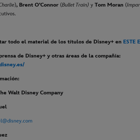
Charlie
)
,
Brent O'Connor
(
Bullet Train)
y
Tom Moran
(
Impar
utivos.
ar todo el material de los títulos de Disney+ en
ESTE 
prensa de Disney+ y otras áreas de la compañía:
.disney.es/
rmación:
The Walt Disney Company
uel
el@disney.com
uez