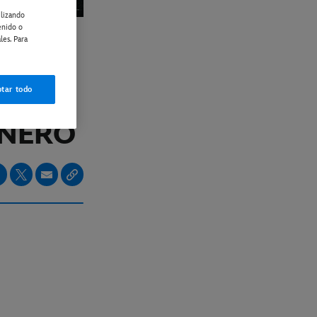
ilizando
enido o
les. Para
tar todo
IOS
ENERO