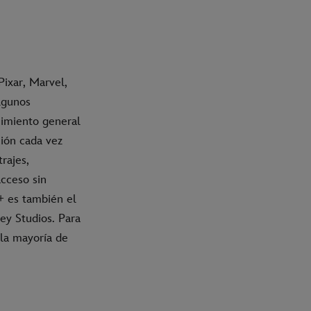
Pixar, Marvel,
lgunos
nimiento general
ión cada vez
rajes,
cceso sin
y+ es también el
ey Studios. Para
 la mayoría de