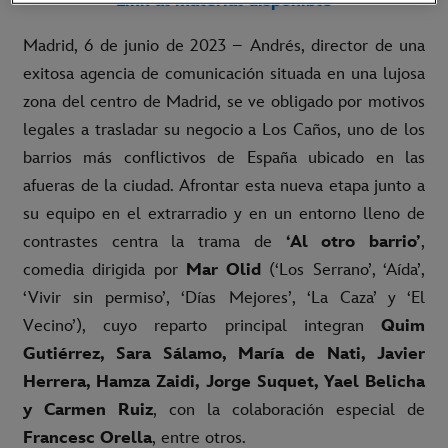
Link al material disponible
Madrid, 6 de junio de 2023 – Andrés, director de una
exitosa agencia de comunicación situada en una lujosa
zona del centro de Madrid, se ve obligado por motivos
legales a trasladar su negocio a Los Caños, uno de los
barrios más conflictivos de España ubicado en las
afueras de la ciudad. Afrontar esta nueva etapa junto a
su equipo en el extrarradio y en un entorno lleno de
contrastes centra la trama de
‘Al otro barrio’
,
comedia dirigida por
Mar Olid
(‘Los Serrano’, ‘Aída’,
‘Vivir sin permiso’, ‘Días Mejores’, ‘La Caza’ y ‘El
Vecino’), cuyo reparto principal integran
Quim
Gutiérrez, Sara Sálamo, María de Nati, Javier
Herrera, Hamza Zaidi, Jorge Suquet, Yael Belicha
y Carmen Ruiz
, con la colaboración especial de
Francesc Orella
, entre otros.