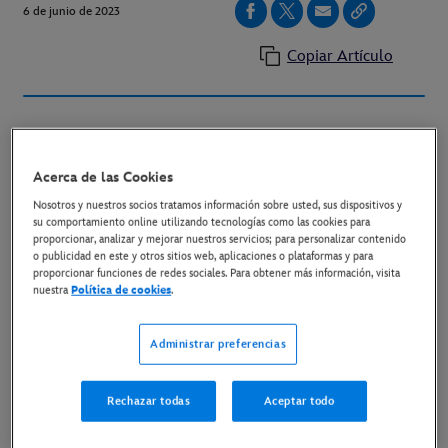
6 de junio de 2023
Copiar Artículo
COMEDIA PROTAGONIZADA POR
QUIM
GUTIÉRREZ Y SARA SÁLAMO
Acerca de las Cookies
Nosotros y nuestros socios tratamos información sobre usted, sus dispositivos y
SUPONE EL DEBUT DE MAR OLID EN LA
su comportamiento online utilizando tecnologías como las cookies para
proporcionar, analizar y mejorar nuestros servicios; para personalizar contenido
DIRECCIÓN DE LARGOMETRAJES
o publicidad en este y otros sitios web, aplicaciones o plataformas y para
proporcionar funciones de redes sociales. Para obtener más información, visita
PRODUCIDA POR TELECINCO CINEMA Y ZETA
nuestra
Política de cookies
.
CINEMA, CON LA PARTICIPACIÓN DE MEDIASET
ESPAÑA, MOVISTAR PLUS+ Y MEDITERRÁNEO
Administrar preferencias
MEDIASET ESPAÑA GROUP Y LA DISTRIBUCIÓN
DE BUENA VISTA INTERNATIONAL
Rechazar todas
Aceptar todo