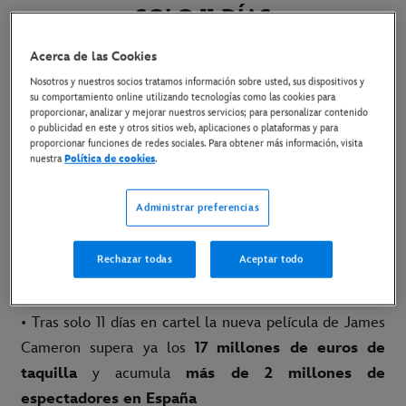
SOLO 11 DÍAS
Acerca de las Cookies
27 de diciembre de 2022
Nosotros y nuestros socios tratamos información sobre usted, sus dispositivos y
su comportamiento online utilizando tecnologías como las cookies para
Copiar Artículo
proporcionar, analizar y mejorar nuestros servicios; para personalizar contenido
o publicidad en este y otros sitios web, aplicaciones o plataformas y para
proporcionar funciones de redes sociales. Para obtener más información, visita
nuestra
Política de cookies
.
Link al tráiler en YouTube
Madrid, 27 de diciembre de 2022
-
Avatar: El
Administrar preferencias
Sentido del Agua
supera los 850 millones de
dólares a nivel mundial
en su segundo fin de
Rechazar todas
Aceptar todo
semana en taquilla.
• Tras solo 11 días en cartel la nueva película de James
Cameron supera ya los
17 millones de euros de
taquilla
y acumula
más de 2 millones de
espectadores en España