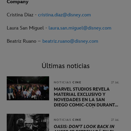
Company
Cristina Díaz -
cristina.diaz@disney.com
Laura San Miguel -
laura.san.miguel@disney.com
Beatriz Ruano –
beatriz.ruano@disney.com
Últimas noticias
NOTICIAS
CINE
27 Jul.
MARVEL STUDIOS REVELA
MATERIAL EXCLUSIVO Y
NOVEDADES EN LA SAN
DIEGO COMIC-CON DURANTE
UNA PRESENTACIÓN
LIDERADA POR KEVIN FEIGE
NOTICIAS
CINE
27 Jul.
OASIS: DON'T LOOK BACK IN