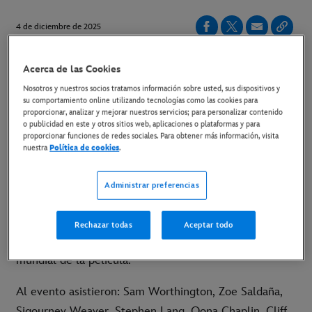
4 de diciembre de 2025
Acerca de las Cookies
ESTRENO SOLO EN CINES EL 19 DE DICIEMBRE
Nosotros y nuestros socios tratamos información sobre usted, sus dispositivos y
su comportamiento online utilizando tecnologías como las cookies para
LINK A LAS FOTOS DE LA PREMIERE
proporcionar, analizar y mejorar nuestros servicios; para personalizar contenido
o publicidad en este y otros sitios web, aplicaciones o plataformas y para
proporcionar funciones de redes sociales. Para obtener más información, visita
LINK AL TRÁILER
nuestra
Política de cookies
.
LINK AL MATERIAL DISPONIBLE
Administrar preferencias
Madrid, 2 de diciembre de 2025
- El reparto y los
creadores de
Avatar: Fuego y ceniza
estuvieron ayer
Rechazar todas
Aceptar todo
en el Dolby Theatre de Hollywood para el estreno
mundial de la película.
Al evento asistieron: Sam Worthington, Zoe Saldaña,
Sigourney Weaver, Stephen Lang, Oona Chaplin, Cliff