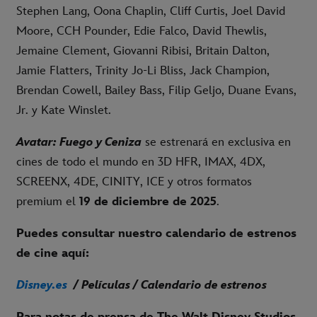
Stephen Lang, Oona Chaplin, Cliff Curtis, Joel David
Moore, CCH Pounder, Edie Falco, David Thewlis,
Jemaine Clement, Giovanni Ribisi, Britain Dalton,
Jamie Flatters, Trinity Jo-Li Bliss, Jack Champion,
Brendan Cowell, Bailey Bass, Filip Geljo, Duane Evans,
Jr. y Kate Winslet.
Avatar: Fuego y Ceniza
se estrenará en exclusiva en
cines de todo el mundo en 3D HFR, IMAX, 4DX,
SCREENX, 4DE, CINITY, ICE y otros formatos
premium el
19 de diciembre de 2025
.
Puedes consultar nuestro calendario de estrenos
de cine aquí:
Disney.es
/ Películas / Calendario de estrenos
Para notas de prensa de The Walt Disney Studios