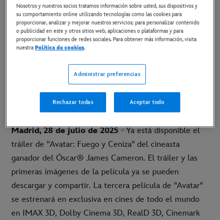
Nosotros y nuestros socios tratamos información sobre usted, sus dispositivos y
29 de julio de 2025
su comportamiento online utilizando tecnologías como las cookies para
proporcionar, analizar y mejorar nuestros servicios; para personalizar contenido
o publicidad en este y otros sitios web, aplicaciones o plataformas y para
proporcionar funciones de redes sociales. Para obtener más información, visita
ESTRENO SOLO EN CINES EL 19 DE DICIEMBRE
nuestra
Política de cookies
.
LINK AL TRÁILER
Administrar preferencias
LINK AL PÓSTER
Rechazar todas
Aceptar todo
LINK AL MATERIAL DISPONIBLE
Madrid, 28 de julio de 2025
- Ya está disponible el
tráiler de "Avatar: Fuego y Ceniza" del cineasta
ganador del Óscar® James Cameron. El tráiler y las
primeras imágenes de la película ya se pueden
descargar y compartir. La tercera película de "Avatar"
se estrenará en exclusiva en cines de todo el mundo
en IMAX 3D, Dolby Cinema 3D, RealD 3D, Cinemark