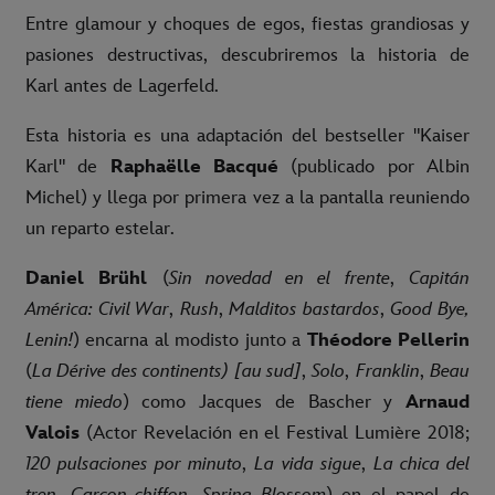
Entre glamour y choques de egos, fiestas grandiosas y
pasiones destructivas, descubriremos la historia de
Karl antes de Lagerfeld.
Esta historia es una adaptación del bestseller "Kaiser
Karl" de
Raphaëlle Bacqué
(publicado por Albin
Michel) y llega por primera vez a la pantalla reuniendo
un reparto estelar.
Daniel Brühl
(
Sin novedad en el frente
,
Capitán
América: Civil War
,
Rush
,
Malditos bastardos
,
Good Bye,
Lenin!
) encarna al modisto junto a
Théodore Pellerin
(
La Dérive des continents) [au sud]
,
Solo
,
Franklin
,
Beau
tiene miedo
) como Jacques de Bascher y
Arnaud
Valois
(Actor Revelación en el Festival Lumière 2018;
120 pulsaciones por minuto
,
La vida sigue
,
La chica del
tren
,
Garçon chiffon
,
Spring Blossom
) en el papel de