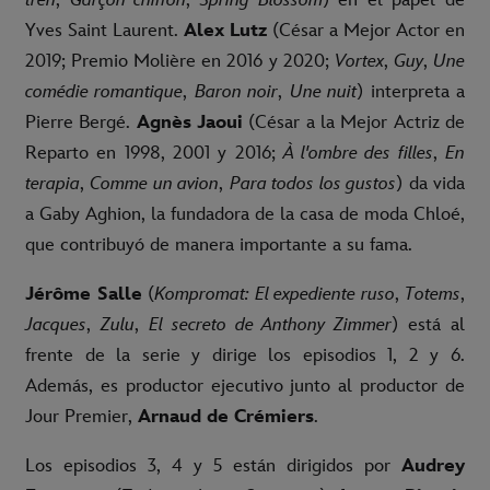
Yves Saint Laurent.
Alex Lutz
(César a Mejor Actor en
2019; Premio Molière en 2016 y 2020;
Vortex
,
Guy
,
Une
comédie romantique
,
Baron noir
,
Une nuit
) interpreta a
Pierre Bergé.
Agnès Jaoui
(César a la Mejor Actriz de
Reparto en 1998, 2001 y 2016;
À l'ombre des filles
,
En
terapia
,
Comme un avion
,
Para todos los gustos
) da vida
a Gaby Aghion, la fundadora de la casa de moda Chloé,
que contribuyó de manera importante a su fama.
Jérôme Salle
(
Kompromat: El expediente ruso
,
Totems
,
Jacques
,
Zulu
,
El secreto de Anthony Zimmer
) está al
frente de la serie y dirige los episodios 1, 2 y 6.
Además, es productor ejecutivo junto al productor de
Jour Premier,
Arnaud de Crémiers
.
Los episodios 3, 4 y 5 están dirigidos por
Audrey