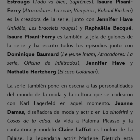
Estrougo
(
Todo va bien
,
Suprêmes
).
Isaure Pisani-
Ferry
(
Atracadores: La serie
,
Vampiros
,
Kaboul Kitchen
)
es la creadora de la serie, junto con
Jennifer Have
(
Infidèle
,
Les bracelets rouges
) y
Raphaëlle Bacqué
.
Isaure Pisani-Ferry
es también la jefa de guiones de
la serie y ha escrito todos los episodios junto con
Dominique Baumard
(
Le jeune Imam
,
Atracadores: La
serie
,
Oficina de infiltrados
),
Jennifer Have
y
Nathalie Hertzberg
(
El caso Goldman
).
La serie también pone en escena a las personalidades
del mundo de la moda y la cultura que se codearon
con Karl Lagerfeld en aquel momento.
Jeanne
Damas
, diseñadora de moda y actriz en
La sincérité
y
Cosas de la edad
, da vida a Paloma Picasso y la
cantautora y modelo
Claire Laffut
es Loulou de La
Falaise. La legendaria actriz Marlene Dietrich está