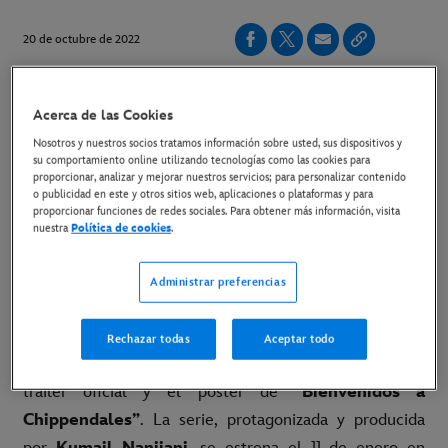
20 de octubre de 2022
Copiar Artículo
Acerca de las Cookies
Nosotros y nuestros socios tratamos información sobre usted, sus dispositivos y
La serie original protagonizada y producida por Kumail
su comportamiento online utilizando tecnologías como las cookies para
proporcionar, analizar y mejorar nuestros servicios; para personalizar contenido
Nanjiani
llega el 11 de enero en exclusiva a Disney+
o publicidad en este y otros sitios web, aplicaciones o plataformas y para
proporcionar funciones de redes sociales. Para obtener más información, visita
Link al tráiler
nuestra
Política de cookies
.
Link al póster
Administrar preferencias
Link al material disponible
Rechazar todas
Aceptar todo
Madrid, 20 de octubre
– Ya están disponibles el
tráiler oficial y el póster de
“Bienvenidos a
Chippendales”
. La serie, protagonizada y producida
por
Kumail Nanjiani
, se estrena el 11 de enero en