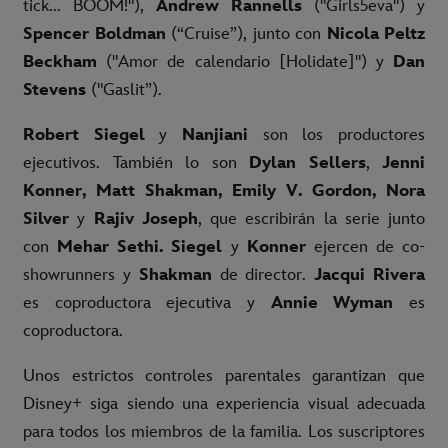
tick... BOOM!"),
Andrew Rannells
("Girls5eva") y
Spencer Boldman
(“Cruise”), junto con
Nicola Peltz
Beckham
("Amor de calendario [Holidate]") y
Dan
Stevens
("Gaslit”).
Robert Siegel
y
Nanjiani
son los productores
ejecutivos. También lo son
Dylan Sellers
,
Jenni
Konner, Matt Shakman, Emily V. Gordon, Nora
Silver
y
Rajiv Joseph
, que escribirán la serie junto
con
Mehar Sethi. Siegel
y
Konner
ejercen de co-
showrunners y
Shakman
de director.
Jacqui Rivera
es coproductora ejecutiva y
Annie Wyman
es
coproductora.
Unos estrictos controles parentales garantizan que
Disney+ siga siendo una experiencia visual adecuada
para todos los miembros de la familia. Los suscriptores