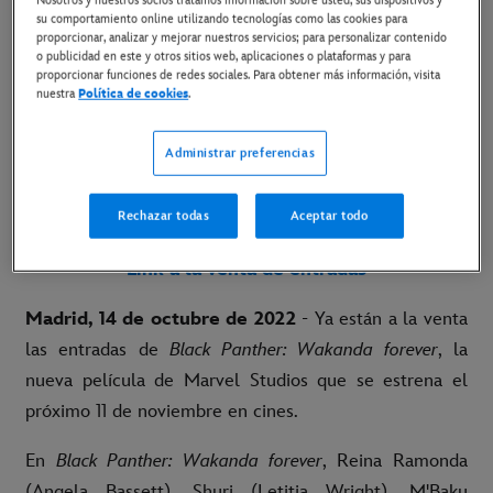
su comportamiento online utilizando tecnologías como las cookies para
proporcionar, analizar y mejorar nuestros servicios; para personalizar contenido
14 de octubre de 2022
o publicidad en este y otros sitios web, aplicaciones o plataformas y para
proporcionar funciones de redes sociales. Para obtener más información, visita
Copiar Artículo
nuestra
Política de cookies
.
Administrar preferencias
11 DE NOVIEMBRE EN CINES
Rechazar todas
Aceptar todo
Link al tráiler en YouTube
Link a la venta de entradas
Madrid, 14 de octubre de 2022
- Ya están a la venta
las entradas de
Black Panther: Wakanda forever
, la
nueva película de Marvel Studios que se estrena el
próximo 11 de noviembre en cines.
En
Black Panther: Wakanda forever
, Reina Ramonda
(Angela Bassett), Shuri (Letitia Wright), M'Baku