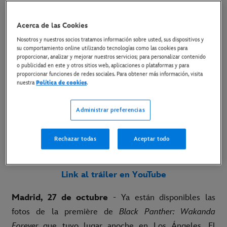
LOS ÁNGELES
Acerca de las Cookies
27 de octubre de 2022
Nosotros y nuestros socios tratamos información sobre usted, sus dispositivos y
su comportamiento online utilizando tecnologías como las cookies para
Copiar Artículo
proporcionar, analizar y mejorar nuestros servicios; para personalizar contenido
o publicidad en este y otros sitios web, aplicaciones o plataformas y para
proporcionar funciones de redes sociales. Para obtener más información, visita
nuestra
Política de cookies
.
La nueva película de Marvel Studios se estrena el
próximo 11 de noviembre solo en cines
Administrar preferencias
Link a las imágenes de la première
Rechazar todas
Aceptar todo
Link al material disponible
Link al tráiler en YouTube
Madrid, 27 de octubre
- Ya están disponibles las
fotos de la première de
Black Panther: Wakanda
Forever
que tuvo lugar anoche en Los Ángeles. El