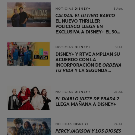
NOTICIAS
DISNEY+
5 Ago.
CALDAS. EL ÚLTIMO BARCO
EL NUEVO THRILLER
POLICIACO LLEGA EN
EXCLUSIVA A DISNEY+ EL 30
DE OCTUBRE
NOTICIAS
DISNEY+
31 Jul.
DISNEY+ Y RTVE AMPLÍAN SU
ACUERDO CON LA
INCORPORACIÓN DE
ORDENA
TU VIDA
Y LA SEGUNDA
TEMPORADA DE
DOG HOUSE
NOTICIAS
DISNEY+
28 Jul.
EL DIABLO VISTE DE PRADA 2
LLEGA MAÑANA A DISNEY+
NOTICAS
DISNEY+
24 Jul.
PERCY JACKSON Y LOS DIOSES