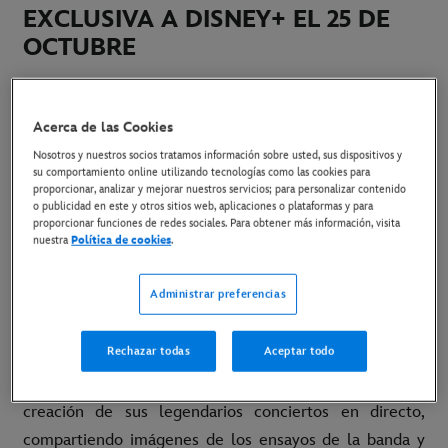
EXCLUSIVA A DISNEY+ EL 25 DE
OCTUBRE
6 de septiembre de 2024
Acerca de las Cookies
Copiar Artículo
Nosotros y nuestros socios tratamos información sobre usted, sus dispositivos y
su comportamiento online utilizando tecnologías como las cookies para
proporcionar, analizar y mejorar nuestros servicios; para personalizar contenido
o publicidad en este y otros sitios web, aplicaciones o plataformas y para
LINK AL MATERIAL DISPONIBLE
proporcionar funciones de redes sociales. Para obtener más información, visita
nuestra
Política de cookies
.
La película documental “
Bruce Springsteen and The
E Street Band: Diarios de carretera
” llega en
Administrar preferencias
exclusiva a Disney+ el 25 de octubre.
Rechazar todas
Aceptar todo
Bruce Springsteen
y
The E Street Band
ofrecen la
visión más completa hasta la fecha sobre el proceso de
creación de sus legendarios conciertos en directo,
compartiendo imágenes de los ensayos de la banda y