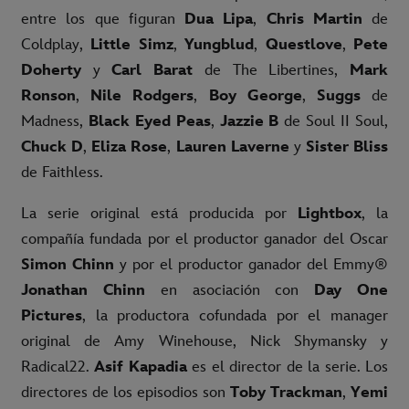
entre los que figuran
Dua Lipa
,
Chris Martin
de
Coldplay,
Little Simz
,
Yungblud
,
Questlove
,
Pete
Doherty
y
Carl Barat
de The Libertines,
Mark
Ronson
,
Nile Rodgers
,
Boy George
,
Suggs
de
Madness,
Black Eyed Peas
,
Jazzie B
de Soul II Soul,
Chuck D
,
Eliza Rose
,
Lauren Laverne
y
Sister Bliss
de Faithless.
La serie original está producida por
Lightbox
, la
compañía fundada por el productor ganador del Oscar
Simon Chinn
y por el productor ganador del Emmy®
Jonathan Chinn
en asociación con
Day One
Pictures
, la productora cofundada por el manager
original de Amy Winehouse, Nick Shymansky y
Radical22.
Asif Kapadia
es el director de la serie. Los
directores de los episodios son
Toby Trackman
,
Yemi