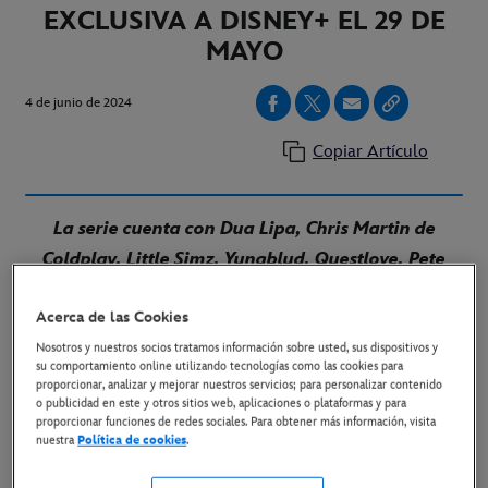
EXCLUSIVA A DISNEY+ EL 29 DE
MAYO
4 de junio de 2024
Copiar Artículo
La serie cuenta con Dua Lipa, Chris Martin de
Coldplay, Little Simz, Yungblud, Questlove, Pete
Doherty y Carl Barat de The Libertines, Mark
Acerca de las Cookies
Ronson, Nile Rodgers, Boy George, Suggs de
Madness, Back Eyed Peas, Jazzie B de Soul ll Soul,
Nosotros y nuestros socios tratamos información sobre usted, sus dispositivos y
su comportamiento online utilizando tecnologías como las cookies para
Chuck. D, Eliza Rose, Lauren Laverne y Sister Bliss
proporcionar, analizar y mejorar nuestros servicios; para personalizar contenido
o publicidad en este y otros sitios web, aplicaciones o plataformas y para
de Faithless
proporcionar funciones de redes sociales. Para obtener más información, visita
nuestra
Política de cookies
.
LINK AL TRÁILER