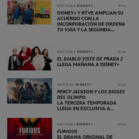
NOTICIAS
DISNEY+
31 Jul.
DISNEY+ Y RTVE AMPLÍAN SU
ACUERDO CON LA
INCORPORACIÓN DE
ORDENA
TU VIDA
Y LA SEGUNDA
TEMPORADA DE
DOG HOUSE
NOTICIAS
DISNEY+
28 Jul.
EL DIABLO VISTE DE PRADA 2
LLEGA MAÑANA A DISNEY+
NOTICAS
DISNEY+
24 Jul.
PERCY JACKSON Y LOS DIOSES
DEL OLIMPO
LA TERCERA TEMPORADA
LLEGA EN EXCLUSIVA A
DISNEY+ EL 20 DE NOVIEMBRE
NOTICIAS
DISNEY+
24 Jul.
FURIOUS
EL DRAMA ORIGINAL DE