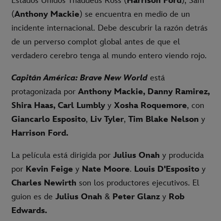
Estados Unidos Thaddeus Ross (
Harrison Ford
), Sam
(
Anthony Mackie
) se encuentra en medio de un
incidente internacional. Debe descubrir la razón detrás
de un perverso complot global antes de que el
verdadero cerebro tenga al mundo entero viendo rojo.
Capitán América: Brave New World
está
protagonizada por
Anthony Mackie, Danny Ramirez,
Shira Haas, Carl Lumbly
y
Xosha Roquemore
, con
Giancarlo Esposito
,
Liv Tyler
,
Tim Blake Nelson
y
Harrison Ford.
La película está dirigida por
Julius Onah
y producida
por
Kevin Feige
y
Nate Moore
.
Louis D'Esposito
y
Charles Newirth
son los productores ejecutivos. El
guion es de
Julius Onah
&
Peter Glanz
y
Rob
Edwards.