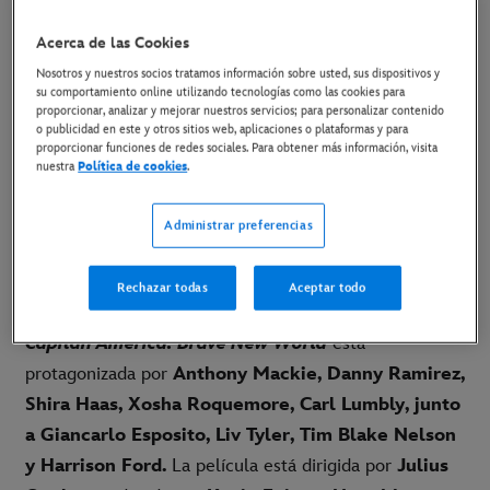
Acerca de las Cookies
14 de mayo de 2025
Nosotros y nuestros socios tratamos información sobre usted, sus dispositivos y
su comportamiento online utilizando tecnologías como las cookies para
proporcionar, analizar y mejorar nuestros servicios; para personalizar contenido
o publicidad en este y otros sitios web, aplicaciones o plataformas y para
proporcionar funciones de redes sociales. Para obtener más información, visita
nuestra
Política de cookies
.
[LINK AL MATERIAL DISPONIBLE]
Administrar preferencias
Madrid, 13 de mayo de 2025.-
El último estreno de
cine de
Capitán América
llega a Disney+ el 28 de
Rechazar todas
Aceptar todo
mayo.
Capitán América: Brave New World
está
protagonizada por
Anthony Mackie, Danny Ramirez,
Shira Haas, Xosha Roquemore, Carl Lumbly, junto
a Giancarlo Esposito, Liv Tyler, Tim Blake Nelson
y Harrison Ford.
La película está dirigida por
Julius