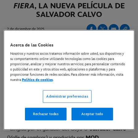
FIERA
, LA NUEVA PELÍCULA DE
SALVADOR CALVO
2 de diciembre de 2025
Acerca de las Cookies
YA DISPONIBLE EL TRÁILER Y EL PÓSTER
Nosotros y nuestros socios tratamos información sobre usted, sus dispositivos y
su comportamiento online utilizando tecnologías como las cookies para
ESTRENO SOLO EN CINES EL 6 DE FEBRERO
proporcionar, analizar y mejorar nuestros servicios; para personalizar contenido
o publicidad en este y otros sitios web, aplicaciones o plataformas y para
proporcionar funciones de redes sociales. Para obtener más información, visita
LINK AL PÓSTER
nuestra
Política de cookies
.
LINK AL TRÁILER EN YOUTUBE
Administrar preferencias
LINK A TODO EL MATERIAL DISPONIBLE
Rechazar todas
Aceptar todo
Madrid, 26 de noviembre de 2025
-
LA FIER
A
,
dirigida por el ganador del Goya ®
Salvador Calvo
(
Valle de sombras
) y producida por
MOD