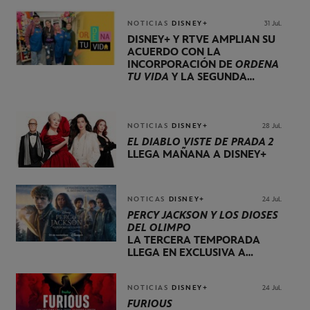
DE OCTUBRE
NOTICIAS
DISNEY+
31 Jul.
DISNEY+ Y RTVE AMPLÍAN SU
ACUERDO CON LA
INCORPORACIÓN DE
ORDENA
TU VIDA
Y LA SEGUNDA
TEMPORADA DE
DOG HOUSE
NOTICIAS
DISNEY+
28 Jul.
EL DIABLO VISTE DE PRADA 2
LLEGA MAÑANA A DISNEY+
NOTICAS
DISNEY+
24 Jul.
PERCY JACKSON Y LOS DIOSES
DEL OLIMPO
LA TERCERA TEMPORADA
LLEGA EN EXCLUSIVA A
DISNEY+ EL 20 DE NOVIEMBRE
NOTICIAS
DISNEY+
24 Jul.
FURIOUS