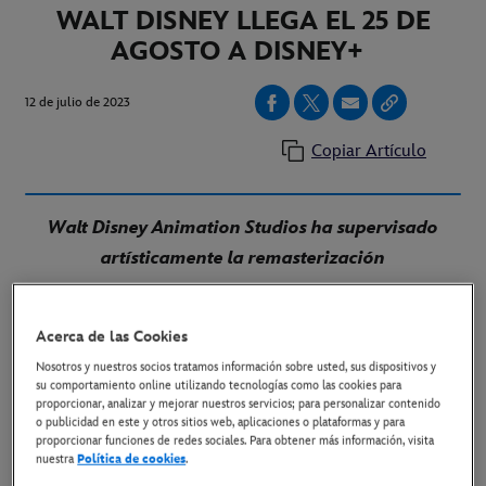
WALT DISNEY LLEGA EL 25 DE
AGOSTO A DISNEY+
12 de julio de 2023
Copiar Artículo
Walt Disney Animation Studios ha supervisado
artísticamente la remasterización
Madrid, 12 de julio de 2023.-
La nueva
remasterización de "
Cenicienta
", el clásico animado
Acerca de las Cookies
de Walt Disney de 1950, llega el 25 de agosto, durante
Nosotros y nuestros socios tratamos información sobre usted, sus dispositivos y
su comportamiento online utilizando tecnologías como las cookies para
la semana de las Princesas, como parte del homenaje
proporcionar, analizar y mejorar nuestros servicios; para personalizar contenido
o publicidad en este y otros sitios web, aplicaciones o plataformas y para
centenario a Walt Disney Animation Studios y la
proporcionar funciones de redes sociales. Para obtener más información, visita
celebración de Disney100. Esta nueva remasterización
nuestra
Política de cookies
.