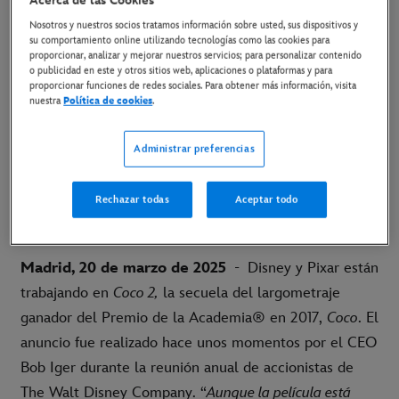
Acerca de las Cookies
Nosotros y nuestros socios tratamos información sobre usted, sus dispositivos y
21 de marzo de 2025
su comportamiento online utilizando tecnologías como las cookies para
proporcionar, analizar y mejorar nuestros servicios; para personalizar contenido
o publicidad en este y otros sitios web, aplicaciones o plataformas y para
proporcionar funciones de redes sociales. Para obtener más información, visita
La nueva película reunirá al director Lee Unkrich
nuestra
Política de cookies
.
y al codirector Adrian Molina, con Mark Nielsen
como productor.
Administrar preferencias
PRÓXIMAMENTE SOLO EN CINES
Rechazar todas
Aceptar todo
Madrid, 20 de marzo de 2025
- Disney y Pixar están
trabajando en
Coco 2,
la secuela del largometraje
ganador del Premio de la Academia® en 2017,
Coco
. El
anuncio fue realizado hace unos momentos por el CEO
Bob Iger durante la reunión anual de accionistas de
The Walt Disney Company. “
Aunque la película está