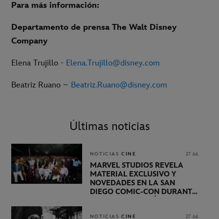
Para más información:
Departamento de prensa The Walt Disney
Company
Elena Trujillo -
Elena.Trujillo@disney.com
Beatriz Ruano –
Beatriz.Ruano@disney.com
Últimas noticias
NOTICIAS
CINE
27 Jul.
MARVEL STUDIOS REVELA
MATERIAL EXCLUSIVO Y
NOVEDADES EN LA SAN
DIEGO COMIC-CON DURANTE
UNA PRESENTACIÓN
LIDERADA POR KEVIN FEIGE
NOTICIAS
CINE
27 Jul.