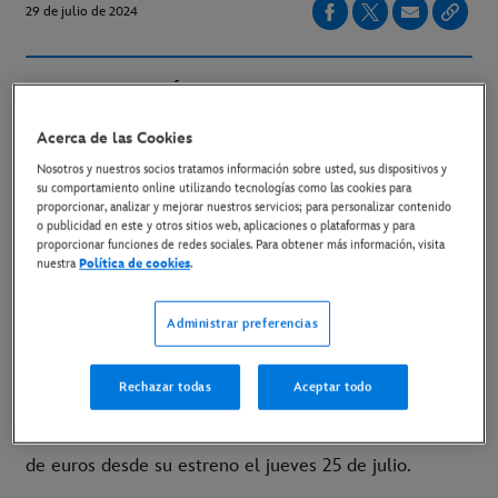
29 de julio de 2024
NÚMERO 1 EN CINES
Acerca de las Cookies
YA EN CINES
Nosotros y nuestros socios tratamos información sobre usted, sus dispositivos y
LINK AL TRÁILER EN YOUTUBE
su comportamiento online utilizando tecnologías como las cookies para
proporcionar, analizar y mejorar nuestros servicios; para personalizar contenido
o publicidad en este y otros sitios web, aplicaciones o plataformas y para
LINK AL MATERIAL DISPONIBLE
proporcionar funciones de redes sociales. Para obtener más información, visita
nuestra
Política de cookies
.
Administrar preferencias
Madrid, 29 de julio de 2024
-
Deadpool y Lobezno
es
número 1 en cines en todos los países donde se ha
Rechazar todas
Aceptar todo
estrenado. Se trata de la segunda mejor apertura en
cines de 2024 con una recaudación de 6,57 millones
de euros desde su estreno el jueves 25 de julio.