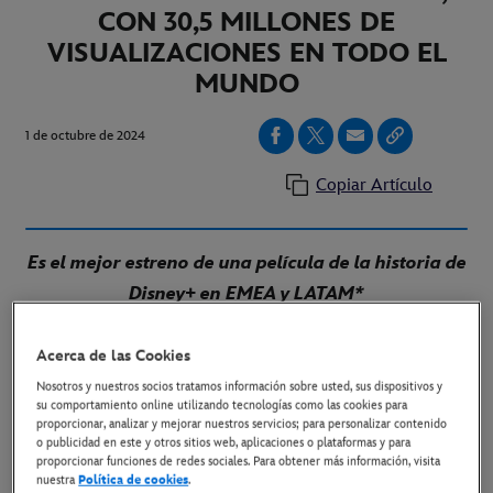
CON 30,5 MILLONES DE
VISUALIZACIONES EN TODO EL
MUNDO
1 de octubre de 2024
Copiar Artículo
Es el mejor estreno de una película de la historia
de
Disney+ en EMEA y LATAM*
Madrid, 1 de octubre de 2024.-
Tras su paso por los
Acerca de las Cookies
cines, donde rompió todos los récords, "
Del revés 2
Nosotros y nuestros socios tratamos información sobre usted, sus dispositivos y
(Inside Out 2)
"
de Disney y Pixar -
la película
su comportamiento online utilizando tecnologías como las cookies para
proporcionar, analizar y mejorar nuestros servicios; para personalizar contenido
animada más taquillera de todos los tiempos
- sigue
o publicidad en este y otros sitios web, aplicaciones o plataformas y para
proporcionar funciones de redes sociales. Para obtener más información, visita
batiendo récords en su
estreno en Disney+
.
nuestra
Política de cookies
.