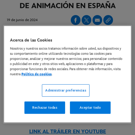
DE ANIMACIÓN EN ESPAÑA
19 de junio de 2024
Copiar Artículo
Acerca de las Cookies
Nosotros y nuestros socios tratamos información sobre usted, sus dispositivos y
su comportamiento online utilizando tecnologías como las cookies para
proporcionar, analizar y mejorar nuestros servicios; para personalizar contenido
La nueva película de Pixar consigue 2,7 millones de euros
o publicidad en este y otros sitios web, aplicaciones o plataformas y para
de taquilla en un solo día y alcanza ya los 3,4 millones de
proporcionar funciones de redes sociales. Para obtener más información, visita
nuestra
Política de cookies
.
euros
incluyendo los preestrenos del domingo
Administrar preferencias
YA EN CINES
Rechazar todas
Aceptar todo
LINK AL TRÁILER EN YOUTUBE