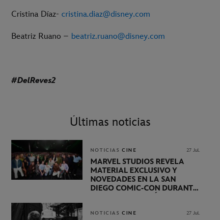
Cristina Díaz-
cristina.diaz@disney.com
Beatriz Ruano –
beatriz.ruano@disney.com
#DelReves2
Últimas noticias
NOTICIAS
CINE
27 Jul.
MARVEL STUDIOS REVELA
MATERIAL EXCLUSIVO Y
NOVEDADES EN LA SAN
DIEGO COMIC-CON DURANTE
UNA PRESENTACIÓN
LIDERADA POR KEVIN FEIGE
NOTICIAS
CINE
27 Jul.