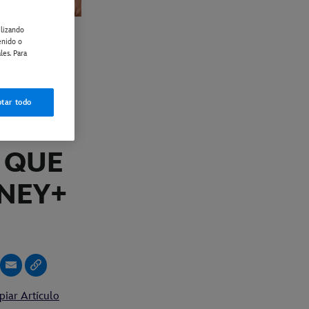
ilizando
enido o
les. Para
G:
A
tar todo
Y EL
 QUE
SNEY+
piar Artículo