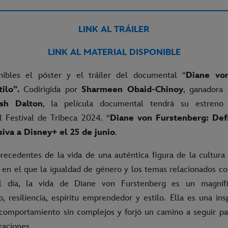
LINK AL TRÁILER
LINK AL MATERIAL DISPONIBLE
nibles el póster y el tráiler del documental “
Diane von
ilo”.
Codirigida por
Sharmeen Obaid-Chinoy
, ganadora
ish Dalton
, la película documental tendrá su estreno
l Festival de Tribeca 2024. “
Diane von Furstenberg: Defi
siva a Disney+ el 25 de junio
.
precedentes de la vida de una auténtica figura de la cultur
n el que la igualdad de género y los temas relacionados co
l día, la vida de Diane von Furstenberg es un magníf
 resiliencia, espíritu emprendedor y estilo. Ella es una insp
comportamiento sin complejos y forjó un camino a seguir par
raciones.