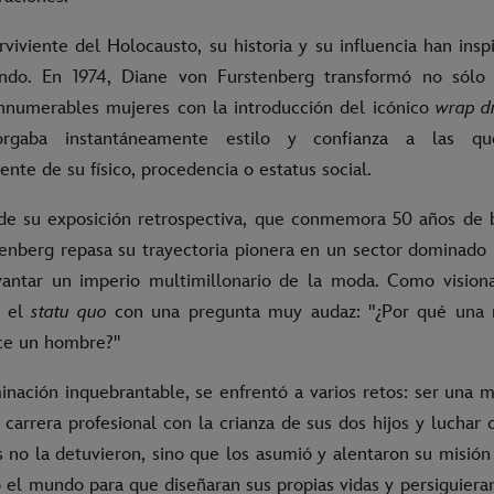
viviente del Holocausto, su historia y su influencia han ins
do. En 1974, Diane von Furstenberg transformó no sólo 
nnumerables mujeres con la introducción del icónico
wrap d
rgaba instantáneamente estilo y confianza a las qu
te de su físico, procedencia o estatus social.
 de su exposición retrospectiva, que conmemora 50 años de br
enberg repasa su trayectoria pionera en un sector dominado
antar un imperio multimillonario de la moda. Como visiona
ó el
statu quo
con una pregunta muy audaz: "¿Por qué una
ce un hombre?"
nación inquebrantable, se enfrentó a varios retos: ser una m
arrera profesional con la crianza de sus dos hijos y luchar 
 no la detuvieron, sino que los asumió y alentaron su misión 
 el mundo para que diseñaran sus propias vidas y persiguiera