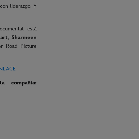
con liderazgo. Y
documental está
art
,
Sharmeen
er Road Picture
ENLACE
a compañía: