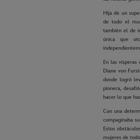
Hija de un super
de todo el mun
también el de i
única que oto
independientemen
En las vísperas
Diane von Furst
donde logró lev
pionera, desafi
hacer lo que ha
Con una determi
compaginaba su c
Estos obstáculos
mujeres de todo