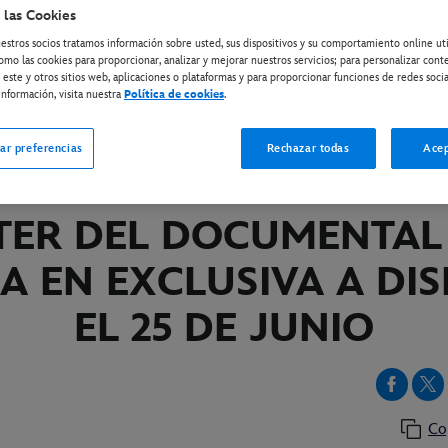
 las Cookies
estros socios tratamos información sobre usted, sus dispositivos y su comportamiento online ut
ISNEY+
omo las cookies para proporcionar, analizar y mejorar nuestros servicios; para personalizar cont
 este y otros sitios web, aplicaciones o plataformas y para proporcionar funciones de redes socia
DIANE VON FUSTENBER
nformación, visita nuestra
Política de cookies
.
DEFINIENDO ESTILO" Y
ar preferencias
Rechazar todas
Acep
PONIBLES EL TRÁILER 
TER DEL DOCUMENTAL
A EN EXCLUSIVA A DI
EL 25 DE JUNIO
Co