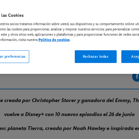
 las Cookies
ISNEY+
estros socios tratamos información sobre usted, sus dispositivos y su comportamiento online ut
ney+ anuncia las fecha
omo las cookies para proporcionar, analizar y mejorar nuestros servicios; para personalizar cont
 este y otros sitios web, aplicaciones o plataformas y para proporcionar funciones de redes socia
streno de las series de 
nformación, visita nuestra
Política de cookies
.
 Bear y Alien: planeta Ti
ar preferencias
Rechazar todas
Acep
ie creada por Christopher Storer y ganadora del Emmy, T
vuelve a Disney+ con 10 nuevos episodios el 26 de junio
en: planeta Tierra, creada por Noah Hawley e inspirada e