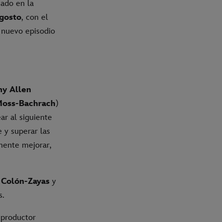
ado en la
agosto
, con el
n nuevo episodio
y Allen
oss-Bachrach
)
ar al siguiente
 y superar las
amente mejorar,
 Colón-Zayas
y
s.
 productor