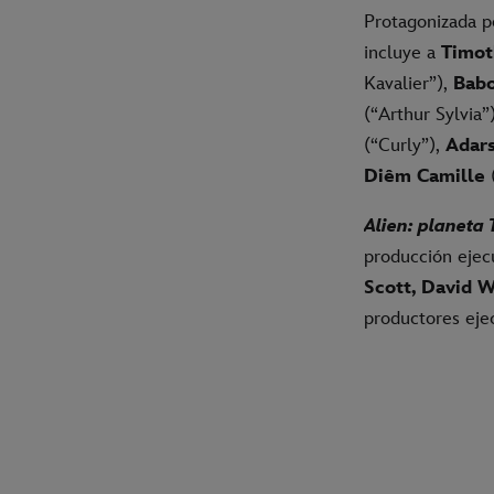
Protagonizada 
incluye a
Timot
Kavalier”),
Babo
(“Arthur Sylvia”
(“Curly”),
Adar
Diêm Camille
Alien: planeta 
producción ejec
Scott, David W
productores eje