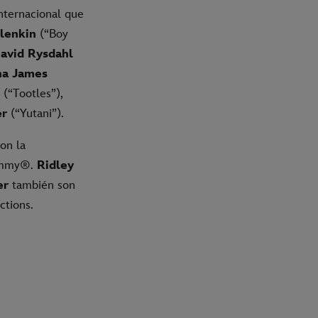
internacional que
lenkin
(“Boy
avid Rysdahl
na James
(“Tootles”),
er
(“Yutani”).
on la
 Emmy®.
Ridley
er
también son
ctions.