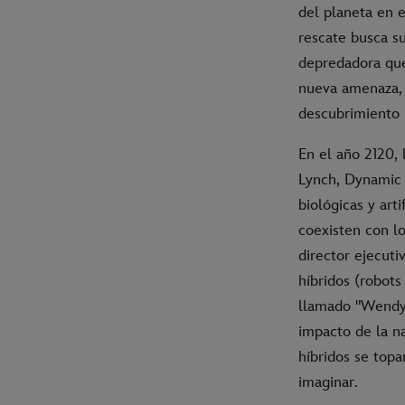
del planeta en e
rescate busca su
depredadora que
nueva amenaza, 
descubrimiento 
En el año 2120, 
Lynch, Dynamic 
biológicas y arti
coexisten con l
director ejecut
híbridos (robot
llamado "Wendy"
impacto de la n
híbridos se topa
imaginar.