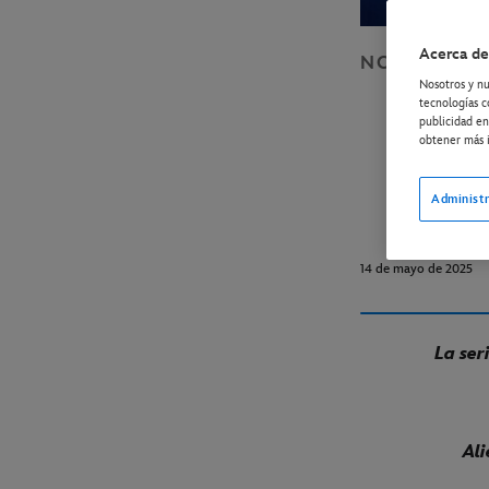
Acerca de
NOTICIAS
D
Nosotros y nu
Dis
tecnologías c
publicidad en
e
obtener más i
The
Administr
14 de mayo de 2025
La ser
Ali