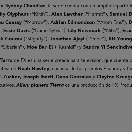
por
Sydney Chandler
, la serie cuenta con un amplio reparto 
hy Olyphant
(“Kirsh”),
Alex Lawther
(“Hermit”),
Samuel B
u Ceesay
(“Morrow”),
Adrian Edmondson
(“Atom Eins”),
D
),
Essie Davis
(“Dame Sylvia”),
Lily Newmark
(“Nibs”),
Era
sh Gourav
(“Slightly”),
Jonathan Ajayi
(“Smee”),
Kit Young
(“Siberian”),
Moe Bar-El
(“Rashidi”) y
Sandra Yi Sencindiv
Tierra
de FX es una serie creada para televisión, que cuenta c
utiva de
Noah Hawley
, ganador de los premios Peabody y
. Zucker, Joseph Iberti, Dana Gonzales
y
Clayton Krueg
cutivos.
Alien: planeta Tierra
es una producción de FX Produ