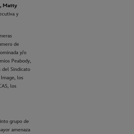
, Matty
ecutiva y
imeras
úmero de
nominada y/o
emios Peabody,
s del Sindicato
 Image, los
CAS, los
pinto grupo de
 mayor amenaza