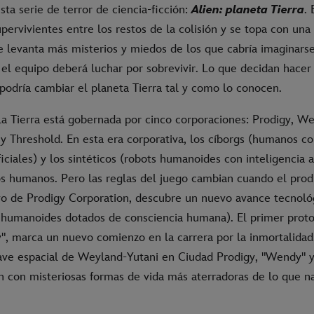
sta serie de terror de ciencia-ficción:
Alien: planeta Tierra
.
pervivientes entre los restos de la colisión y se topa con una
 levanta más misterios y miedos de los que cabría imaginarse
el equipo deberá luchar por sobrevivir. Lo que decidan hacer
podría cambiar el planeta Tierra tal y como lo conocen.
la Tierra está gobernada por cinco corporaciones: Prodigy, We
y Threshold. En esta era corporativa, los cíborgs (humanos co
ficiales) y los sintéticos (robots humanoides con inteligencia ar
os humanos. Pero las reglas del juego cambian cuando el prodi
ivo de Prodigy Corporation, descubre un nuevo avance tecnológ
s humanoides dotados de consciencia humana). El primer protot
, marca un nuevo comienzo en la carrera por la inmortalidad.
ave espacial de Weyland-Yutani en Ciudad Prodigy, "Wendy" 
n con misteriosas formas de vida más aterradoras de lo que n