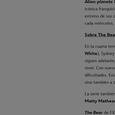
Alien: planeta 
icónica franquic
estreno de sus d
cada miércoles.
Sobre The Bea
En la cuarta t
White
), Sydne
siguen adelante,
nivel. Con nuev
dificultades. Es
sino también a d
La serie tambié
Matty Mathes
The Bear
de FX