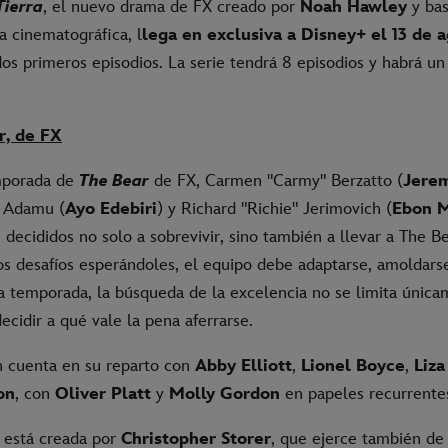
Tierra
, el nuevo drama de FX creado por
Noah Hawley
y bas
ia cinematográfica, l
lega en exclusiva a Disney+ el 13 de 
os primeros episodios. La serie tendrá 8 episodios y habrá u
r, de FX
emporada de
The Bear
de FX, Carmen "Carmy" Berzatto (
Jerem
y Adamu (
Ayo Edebiri
) y Richard "Richie" Jerimovich (
Ebon M
 decididos no solo a sobrevivir, sino también a llevar a The Be
os desafíos esperándoles, el equipo debe adaptarse, amoldarse
ta temporada, la búsqueda de la excelencia no se limita únic
ecidir a qué vale la pena aferrarse.
n cuenta en su reparto con
Abby Elliott
,
Lionel Boyce
,
Liza
on
, con
Oliver Platt
y
Molly Gordon
en papeles recurrente
 está creada por
Christopher Storer
, que ejerce también de