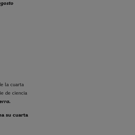
agosto
e la cuarta
rie de ciencia
erra.
na su cuarta