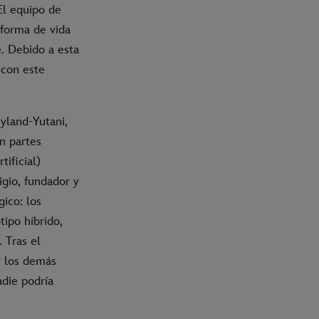
 El equipo de
 forma de vida
. Debido a esta
 con este
yland-Yutani,
n partes
tificial)
gio, fundador y
ico: los
ipo híbrido,
 Tras el
y los demás
adie podría