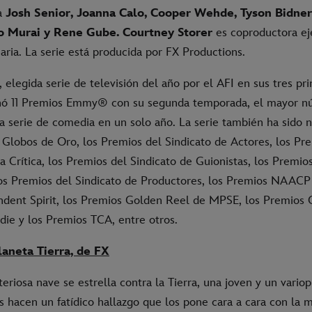
 a
Josh Senior, Joanna Calo, Cooper Wehde, Tyson Bidner
o Murai y Rene Gube. Courtney Storer
es coproductora ej
aria. La serie está producida por FX Productions.
 elegida serie de televisión del año por el AFI en sus tres pr
nó 11 Premios Emmy® con su segunda temporada, el mayor n
a serie de comedia en un solo año. La serie también ha sido 
 Globos de Oro, los Premios del Sindicato de Actores, los Pr
a Crítica, los Premios del Sindicato de Guionistas, los Premio
los Premios del Sindicato de Productores, los Premios NAACP
dent Spirit, los Premios Golden Reel de MPSE, los Premios 
ie y los Premios TCA, entre otros.
laneta Tierra, de FX
riosa nave se estrella contra la Tierra, una joven y un vario
os hacen un fatídico hallazgo que los pone cara a cara con la