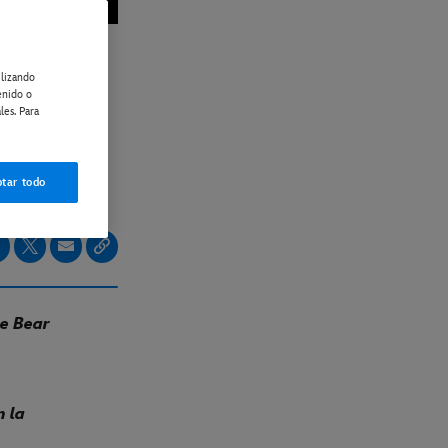
ilizando
s de
enido o
les. Para
FX
erra
tar todo
he Bear
n la