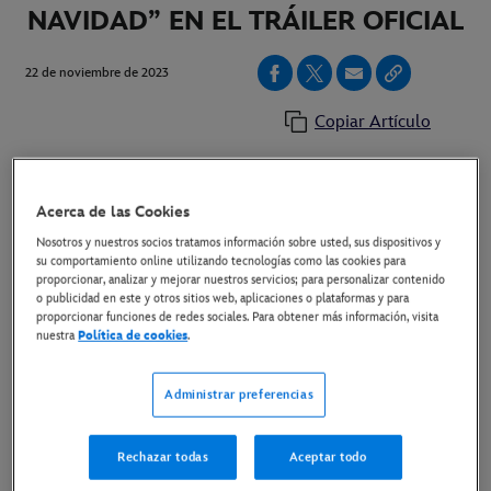
NAVIDAD” EN EL TRÁILER OFICIAL
22 de noviembre de 2023
Copiar Artículo
“Isabel Preysler: Mi Navidad” llega el 5 de
Acerca de las Cookies
diciembre en exclusiva a Disney+
Nosotros y nuestros socios tratamos información sobre usted, sus dispositivos y
su comportamiento online utilizando tecnologías como las cookies para
LINK AL TRÁILER
proporcionar, analizar y mejorar nuestros servicios; para personalizar contenido
o publicidad en este y otros sitios web, aplicaciones o plataformas y para
proporcionar funciones de redes sociales. Para obtener más información, visita
LINK AL MATERIAL DISPONIBLE
nuestra
Política de cookies
.
Madrid, 22 de noviembre de 2023.-
Ya está
Administrar preferencias
disponible el tráiler oficial de “
Isabel Preysler: Mi
Navidad
”, el especial original de dos episodios que
Rechazar todas
Aceptar todo
llegará el próximo 5 de diciembre en exclusiva a