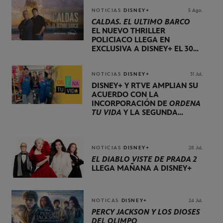
NOTICIAS
DISNEY+
5 Ago.
CALDAS. EL ÚLTIMO BARCO
EL NUEVO THRILLER
POLICIACO LLEGA EN
EXCLUSIVA A DISNEY+ EL 30
DE OCTUBRE
NOTICIAS
DISNEY+
31 Jul.
DISNEY+ Y RTVE AMPLÍAN SU
ACUERDO CON LA
INCORPORACIÓN DE
ORDENA
TU VIDA
Y LA SEGUNDA
TEMPORADA DE
DOG HOUSE
NOTICIAS
DISNEY+
28 Jul.
EL DIABLO VISTE DE PRADA 2
LLEGA MAÑANA A DISNEY+
NOTICAS
DISNEY+
24 Jul.
PERCY JACKSON Y LOS DIOSES
DEL OLIMPO