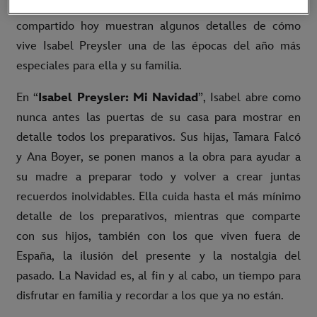
Disney+
. Las nuevas imágenes que Disney+ ha
compartido hoy muestran algunos detalles de cómo
vive Isabel Preysler una de las épocas del año más
especiales para ella y su familia.
En “
Isabel Preysler: Mi Navidad
”, Isabel abre como
nunca antes las puertas de su casa para mostrar en
detalle todos los preparativos. Sus hijas, Tamara Falcó
y Ana Boyer, se ponen manos a la obra para ayudar a
su madre a preparar todo y volver a crear juntas
recuerdos inolvidables. Ella cuida hasta el más mínimo
detalle de los preparativos, mientras que comparte
con sus hijos, también con los que viven fuera de
España, la ilusión del presente y la nostalgia del
pasado. La Navidad es, al fin y al cabo, un tiempo para
disfrutar en familia y recordar a los que ya no están.