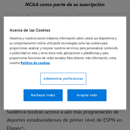
NCAA como parte de su suscripción
Madrid, 11 de marzo de 2026 –
Disney+ ha
anunciado hoy la incorporación de
March Madness
,
Acerca de las Cookies
los torneos de baloncesto masculino y femenino de la
Nosotros y nuestros socios tratamos información sobre usted, sus dispositivos y
División I de la NCAA, a su oferta de deportes en
su comportamiento online utilizando tecnologías como las cookies para
proporcionar, analizar y mejorar nuestros servicios; para personalizar contenido
directo en Europa y Sudáfrica, lo que supone una
o publicidad en este y otros sitios web, aplicaciones o plataformas y para
ampliación del acuerdo global de derechos de la
proporcionar funciones de redes sociales. Para obtener más información, visita
nuestra
Política de cookies
.
NCAA de ESPN dentro de la plataforma.
Del 17 de marzo al 7 de abril, los suscriptores de
Administrar preferencias
Disney+ podrán disfrutar en directo de los 134 partidos
del torneo de la NCAA como parte de su suscripción.
Rechazar todas
Aceptar todo
Con esta incorporación, los aficionados de Europa y
Sudáfrica tendrán acceso a aún más programación de
deportes estadounidenses de primer nivel de ESPN en
Disney+.