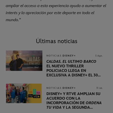
ampliar el acceso a esta experiencia ayuda a aumentar el
interés y la apreciación por este deporte en todo el
mundo.
”
Últimas noticias
NOTICIAS
DISNEY+
5 Ago.
CALDAS. EL ÚLTIMO BARCO
EL NUEVO THRILLER
POLICIACO LLEGA EN
EXCLUSIVA A DISNEY+ EL 30
DE OCTUBRE
NOTICIAS
DISNEY+
31 Jul.
DISNEY+ Y RTVE AMPLÍAN SU
ACUERDO CON LA
INCORPORACIÓN DE
ORDENA
TU VIDA
Y LA SEGUNDA
TEMPORADA DE
DOG HOUSE