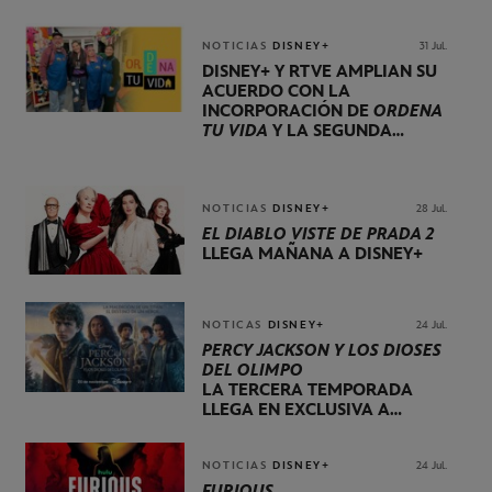
DE OCTUBRE
NOTICIAS
DISNEY+
31 Jul.
DISNEY+ Y RTVE AMPLÍAN SU
ACUERDO CON LA
INCORPORACIÓN DE
ORDENA
TU VIDA
Y LA SEGUNDA
TEMPORADA DE
DOG HOUSE
NOTICIAS
DISNEY+
28 Jul.
EL DIABLO VISTE DE PRADA 2
LLEGA MAÑANA A DISNEY+
NOTICAS
DISNEY+
24 Jul.
PERCY JACKSON Y LOS DIOSES
DEL OLIMPO
LA TERCERA TEMPORADA
LLEGA EN EXCLUSIVA A
DISNEY+ EL 20 DE NOVIEMBRE
NOTICIAS
DISNEY+
24 Jul.
FURIOUS