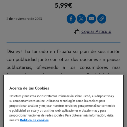
5,99€
2 de noviembre de 2023
Copiar Artículo
Disney+ ha lanzado en España su plan de suscripción
con publicidad junto con otras dos opciones sin pausas
publicitarias, ofreciendo a los consumidores más
formas de suscribirse y la máxima flexibilidad para
adaptarse a sus necesidades. Esta amplia oferta
Acerca de las Cookies
permite a los clientes disfrutar del mejor
Nosotros y nuestros socios tratamos información sobre usted, sus dispositivos y
entretenimiento a partir de 5,99€, incluyendo títulos
su comportamiento online utilizando tecnologías como las cookies para
proporcionar, analizar y mejorar nuestros servicios; para personalizar contenido
originales, taquillazos y series para
maratonear
, según
o publicidad en este y otros sitios web, aplicaciones o plataformas y para
sus preferencias en cuanto a contenidos.
proporcionar funciones de redes sociales. Para obtener más información, visita
nuestra
Política de cookies
.