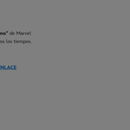
zno”
de Marvel
dos los tiempos.
ENLACE