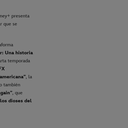
sney+ presenta
ar que se
taforma
: Una historia
arta temporada
 FX
 americana”
, la
eo también
gain”
, que
los dioses del