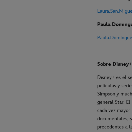
Laura.San.Migu
Paula Domíng
Paula.Domingu
Sobre Disney+
Disney+ es el s
películas y seri
Simpson y mucho
general Star. E
cada vez mayor d
documentales, s
precedentes a la