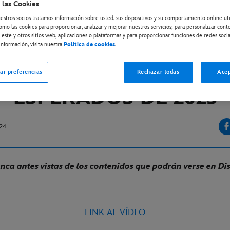
 las Cookies
estros socios tratamos información sobre usted, sus dispositivos y su comportamiento online ut
omo las cookies para proporcionar, analizar y mejorar nuestros servicios; para personalizar cont
ISNEY+
 este y otros sitios web, aplicaciones o plataformas y para proporcionar funciones de redes socia
EY+ MUESTRA LAS PRI
nformación, visita nuestra
Política de cookies
.
ENES DE LOS ESTRENO
ar preferencias
Rechazar todas
Acep
ESPERADOS DE 2025
024
ca antes vistas de los contenidos que podrán verse en Di
LINK AL VÍDEO