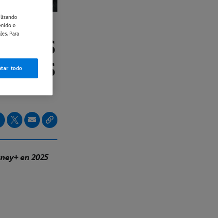
ilizando
enido o
les. Para
MERAS
S MÁS
tar todo
sney+ en 2025