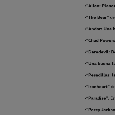
•
“Alien: Plane
•
“The Bear”
de 
•
“Andor: Una h
•
“Chad Powers
•
“Daredevil: B
•
“Una buena fa
•
“Pesadillas: l
•
“Ironheart”
de
•
“Paradise”.
Es
•
“Percy Jackso