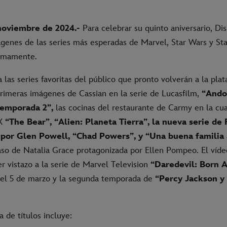
noviembre de 2024.-
Para celebrar su quinto aniversario, Di
ágenes de las series más esperadas de Marvel, Star Wars y St
ximamente.
 las series favoritas del público que pronto volverán a la pla
primeras imágenes de Cassian en la serie de Lucasfilm,
“Andor
Temporada 2”,
las cocinas del restaurante de Carmy en la cu
FX
“The Bear”, “Alien: Planeta Tierra”, la nueva serie de
 por Glen Powell, “Chad Powers”, y “Una buena familia
caso de Natalia Grace protagonizada por Ellen Pompeo. El víd
r vistazo a la serie de Marvel Television
“Daredevil: Born A
 el 5 de marzo y la segunda temporada de
“Percy Jackson y 
a de títulos incluye: