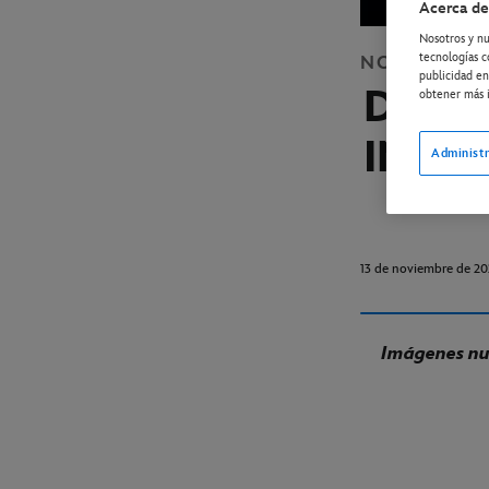
Acerca de
Nosotros y nu
tecnologías c
NOTICIAS
D
publicidad en
DISN
obtener más i
IMÁG
Administr
13 de noviembre de 2
Imágenes nun