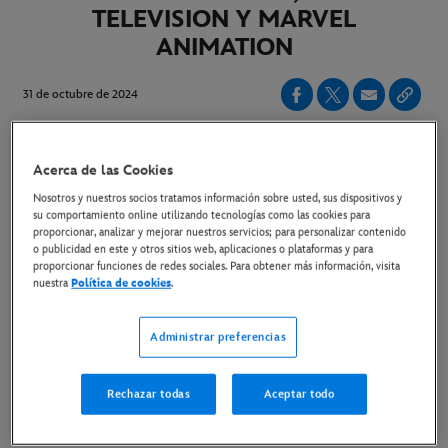
TELEVISION Y MARVEL
ANIMATION
31 de octubre de 2024
"Deadpool y Lobezno" de Marvel Studios se
Acerca de las Cookies
estrenará en exclusiva el 12 de noviembre en
Nosotros y nuestros socios tratamos información sobre usted, sus dispositivos y
su comportamiento online utilizando tecnologías como las cookies para
Disney+
proporcionar, analizar y mejorar nuestros servicios; para personalizar contenido
o publicidad en este y otros sitios web, aplicaciones o plataformas y para
proporcionar funciones de redes sociales. Para obtener más información, visita
nuestra
Política de cookies
.
LINK AL TEASER
Administrar preferencias
Rechazar todas
Aceptar todo
Madrid, 31 de octubre de 2024.-
En el día de hoy,
Disney+ ha lanzado
"Look Ahead"
, un teaser que