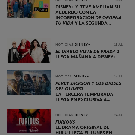
DISNEY+ Y RTVE AMPLÍAN SU
ACUERDO CON LA
INCORPORACIÓN DE
ORDENA
TU VIDA
Y LA SEGUNDA
TEMPORADA DE
DOG HOUSE
NOTICIAS
DISNEY+
28 Jul.
EL DIABLO VISTE DE PRADA 2
LLEGA MAÑANA A DISNEY+
NOTICAS
DISNEY+
24 Jul.
PERCY JACKSON Y LOS DIOSES
DEL OLIMPO
LA TERCERA TEMPORADA
LLEGA EN EXCLUSIVA A
DISNEY+ EL 20 DE NOVIEMBRE
NOTICIAS
DISNEY+
24 Jul.
FURIOUS
EL DRAMA ORIGINAL DE
HULU LLEGA EL LUNES EN