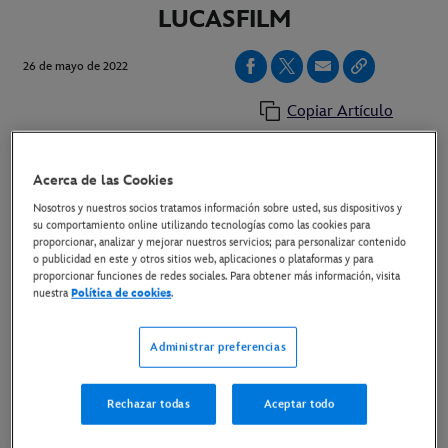
LUCASFILM
26 de mayo de 2022
Copiar Artículo
Acerca de las Cookies
ESTRENO EN EXCLUSIVA EN DISNEY+ EL 31 DE
AGOSTO
Nosotros y nuestros socios tratamos información sobre usted, sus dispositivos y
su comportamiento online utilizando tecnologías como las cookies para
proporcionar, analizar y mejorar nuestros servicios; para personalizar contenido
o publicidad en este y otros sitios web, aplicaciones o plataformas y para
proporcionar funciones de redes sociales. Para obtener más información, visita
nuestra
Política de cookies
.
Administrar preferencias
Rechazar todas
Aceptar todo