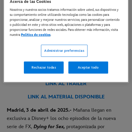
Acerca de las Cookies
2 de abril de 2025
Nosotros y nuestros socios tratamos información sobre usted, sus dispositivos y
su comportamiento online utilizando tecnologías como las cookies para
Copiar Artículo
proporcionar, analizar y mejorar nuestros servicios; para personalizar contenido
o publicidad en este y otros sitios web, aplicaciones o plataformas y para
proporcionar funciones de redes sociales. Para obtener más información, visita
nuestra
Política de cookies
.
La miniserie de ocho episodios está inspirada en
la historia real de Molly Kochan, interpretada por
Administrar preferencias
Michelle Williams, una mujer con cáncer
terminal que contó su historia en el podcast
Rechazar todas
Aceptar todo
Dying for Sex
LINK AL TRÁILER
LINK AL MATERIAL DISPONIBLE
Madrid, 3 de abril de 2025.-
Mañana llegan en
exclusiva a Disney+ los ocho episodios de la nueva
serie de FX,
Dying for Sex,
protagonizada por