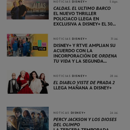
NOTICIAS
DISNEY+
5 Ago.
CALDAS. EL ÚLTIMO BARCO
EL NUEVO THRILLER
POLICIACO LLEGA EN
EXCLUSIVA A DISNEY+ EL 30
DE OCTUBRE
NOTICIAS
DISNEY+
31 Jul.
DISNEY+ Y RTVE AMPLÍAN SU
ACUERDO CON LA
INCORPORACIÓN DE
ORDENA
TU VIDA
Y LA SEGUNDA
TEMPORADA DE
DOG HOUSE
NOTICIAS
DISNEY+
28 Jul.
EL DIABLO VISTE DE PRADA 2
LLEGA MAÑANA A DISNEY+
NOTICAS
DISNEY+
24 Jul.
PERCY JACKSON Y LOS DIOSES
DEL OLIMPO