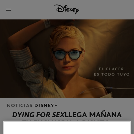
NOTICIAS
DISNEY+
DYING FOR SEX
LLEGA MAÑANA
EN EXCLUSIVA A DISNEY+