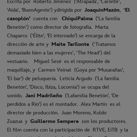
Escrita por
Roberto Jiménez
(‘Atrapada’, ‘Caronte’,
‘Aída’, 'BuenAgente') ydirigida por
JoaquínMazón
,
‘El
casoplón'
cuenta con
ChiquiPalma
(‘La familia
Benetón’) como director de fotografía.
Marta
Chaparro
(‘Élite', 'El internado') se encarga de la
dirección de arte y
Maite Tarilonte
(‘Tratamos
demasiado bien a las mujeres’, ‘The Head’) del
vestuario.
Miguel Sesé
es el responsable de
maquillaje, y
Carmen Veinat
(Goya por 'Musarañas',
'El bar') de peluquería.
Leticia Argudo
('La familia
Benetón', 'Disco, Ibiza, Locomía') se ocupa del
sonido.
Jani Madrileño
('Lafamilia Benetón', 'De
perdidos a Río') es el montador.
Alex Martín
es el
director de producción.
Juan Moreno, Koldo
Zuazua
y
Guillermo Sempere
son los productores.
El film cuenta con la participación de
RTVE, EiTB
y la