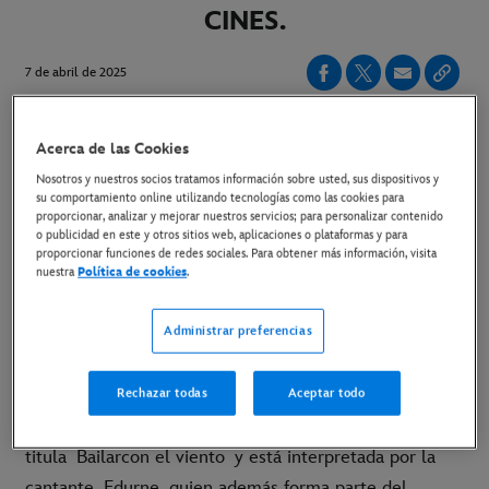
CINES.
7 de abril de 2025
Acerca de las Cookies
ESTRENO EN CINES EL 16 DE ABRIL
Nosotros y nuestros socios tratamos información sobre usted, sus dispositivos y
LINK AL VIDEOCLIP EN YOUTUBE
su comportamiento online utilizando tecnologías como las cookies para
proporcionar, analizar y mejorar nuestros servicios; para personalizar contenido
o publicidad en este y otros sitios web, aplicaciones o plataformas y para
LINK AL TRÁILER EN YOUTUBE
proporcionar funciones de redes sociales. Para obtener más información, visita
nuestra
Política de cookies
.
LINK AL MATERIAL DISPONIBLE
Administrar preferencias
Rechazar todas
Aceptar todo
Madrid,
7 de abril de 2025 -
Ya está disponible el
videoclip y la canción oficial de la película e
titula
Bailarcon el viento
y está interpretada por la
cantante Edurne, quien además forma parte del