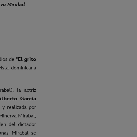
erva Mirabal
ios de ''
El grito
ivista dominicana
bal), la actriz
Alberto García
 y realizada por
Minerva Mirabal,
den del dictador
anas Mirabal se