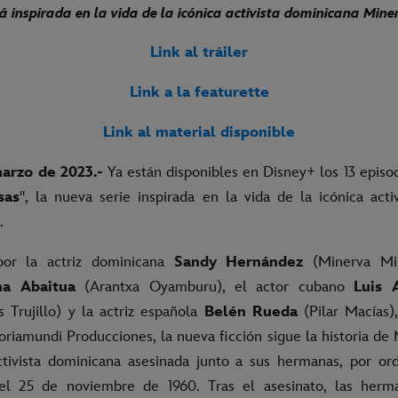
tá inspirada en la vida de la icónica activista dominicana Min
Link al tráiler
Link a la featurette
Link al material disponible
arzo de 2023.-
Ya están disponibles en Disney+ los 13 episod
sas
'', la nueva serie inspirada en la vida de la icónica act
.
por la actriz dominicana
Sandy Hernández
(Minerva Mira
na Abaitua
(Arantxa Oyamburu), el actor cubano
Luis 
s Trujillo) y la actriz española
Belén Rueda
(Pilar Macías),
riamundi Producciones, la nueva ficción sigue la historia de 
tivista dominicana asesinada junto a sus hermanas, por or
o el 25 de noviembre de 1960. Tras el asesinato, las herm