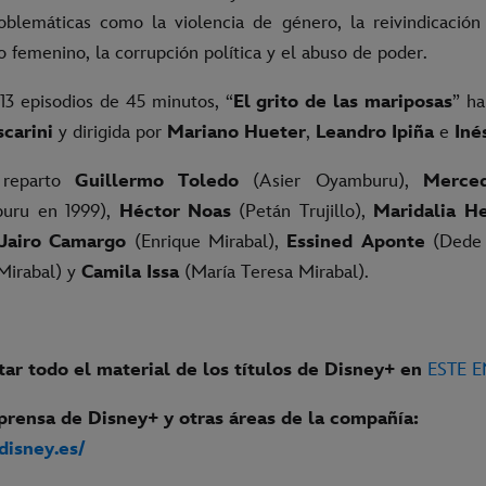
oblemáticas como la violencia de género, la reivindicación
femenino, la corrupción política y el abuso de poder.
3 episodios de 45 minutos, “
El grito de las mariposas
” ha
scarini
y dirigida por
Mariano Hueter
,
Leandro Ipiña
e
Iné
 reparto
Guillermo Toledo
(Asier Oyamburu),
Merce
buru en 1999),
Héctor Noas
(Petán Trujillo),
Maridalia H
Jairo Camargo
(Enrique Mirabal),
Essined Aponte
(Dede 
 Mirabal) y
Camila Issa
(María Teresa Mirabal).
ar todo el material de los títulos de Disney+ en
ESTE 
prensa de Disney+ y otras áreas de la compañía:
.disney.es/