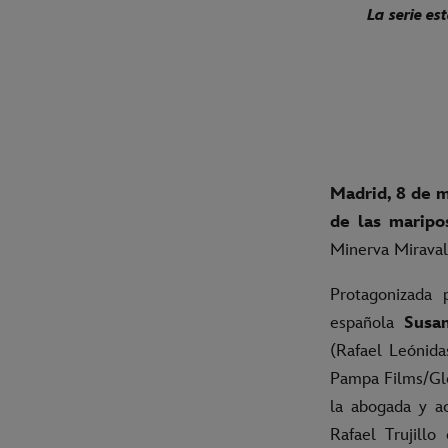
La serie es
Madrid, 8 de m
de las maripo
Minerva Miraval
Protagonizada 
española
Susa
(Rafael Leónida
Pampa Films/Glo
la abogada y ac
Rafael Trujill