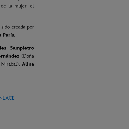
 de la mujer, el
 sido creada por
s París
.
des Sampietro
ernández
(Doña
Mirabal),
Alina
ENLACE