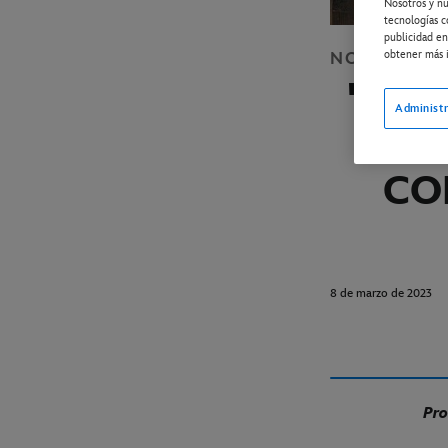
Nosotros y nu
tecnologías c
publicidad en
obtener más i
NOTICIAS
D
''EL
Administr
YA 
CO
8 de marzo de 2023
Pro