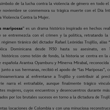
 símbolo de la lucha contra la violencia de género en todo e
e noviembre se conmemora su trágica muerte con el Día Int
a Violencia Contra la Mujer.
as mariposas
” es un drama histórico inspirado en hechos real
e se entremezcla con el crimen y la política, retratando la 
régimen tiránico del dictador Rafael Leónidas Trujillo, alias 
lica Dominicana desde 1930 hasta su asesinato, en 
 históricos como telón de fondo, la historia se centra en la 
e española Arantxa Oyamburu y Minerva Mirabal, reconocida ac
 junto a sus hermanas, recibió el apodo de “las Mariposas”, c
inoamericana al enfrentarse a Trujillo y contribuir al preci
rie narra el entrañable, aunque finalmente trágico víncu
ntes mujeres, cuyos encuentros y desencuentros durante má
dos por los brutales sucesos en torno a la dictadura de Trujil
intas locaciones de Colombia y con una minuciosa reconstrucc