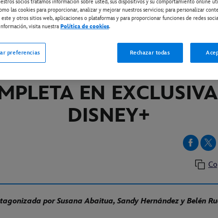
estros socios tratamos información sobre usted, sus dispositivos y su comportamiento online ut
omo las cookies para proporcionar, analizar y mejorar nuestros servicios; para personalizar cont
 este y otros sitios web, aplicaciones o plataformas y para proporcionar funciones de redes socia
nformación, visita nuestra
Política de cookies
.
ISNEY+
 GRITO DE LAS MARIPOSA
ar preferencias
Rechazar todas
Acep
DISPONIBLE LA TEMPO
MPLETA EN EXCLUSIVA
DISNEY+
Co
tagonizada por Susana Abaitua, Sandy Hernández y Belén R