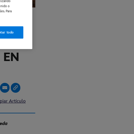
ilizando
enido o
les. Para
S'' -
tar todo
RADA
 EN
piar Artículo
ueda