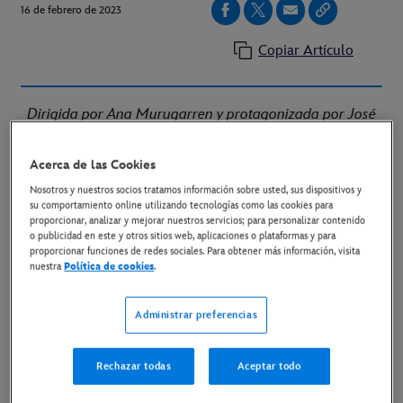
16 de febrero de 2023
Copiar Artículo
Dirigida por Ana Murugarren y protagonizada por José
Mota, Pepe Viyuela, Paz Padilla, Diego Arroba 'El Cejas' y
los niños Carla Chiorazzo, Carlos Morollón, Daniela
Acerca de las Cookies
Casas, Pablo Fernández y David Calderón
Nosotros y nuestros socios tratamos información sobre usted, sus dispositivos y
su comportamiento online utilizando tecnologías como las cookies para
proporcionar, analizar y mejorar nuestros servicios; para personalizar contenido
Link al póster oficial
o publicidad en este y otros sitios web, aplicaciones o plataformas y para
proporcionar funciones de redes sociales. Para obtener más información, visita
nuestra
Política de cookies
.
Link al tráiler oficial
Link al material disponible
Administrar preferencias
Madrid, 16 de febrero de 2023
- Ya están
Rechazar todas
Aceptar todo
disponibles el póster y tráiler definitivos de
‘El hotel
de los líos’
, spin-off de
‘García y García’
, la