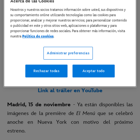
Acerca de las Cookies
Nosotros y nuestros socios tratamos información sobre usted, sus dispositivos y
15 de noviembre de 2022
su comportamiento online utilizando tecnologías como las cookies para
proporcionar, analizar y mejorar nuestros servicios; para personalizar contenido
Copiar Artículo
o publicidad en este y otros sitios web, aplicaciones o plataformas y para
proporcionar funciones de redes sociales. Para obtener más información, visita
nuestra
Política de cookies
.
2 DE DICIEMBRE SOLO EN CINES
Administrar preferencias
Link a las imágenes de la première
Rechazar todas
Aceptar todo
Link al material disponible
Link al tráiler en YouTube
Madrid, 15 de noviembre
- Ya están disponibles las
imágenes de la première de
El Menú
que se celebró
anoche en Nueva York con motivo del próximo
estreno.