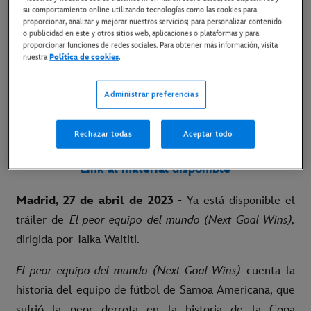
su comportamiento online utilizando tecnologías como las cookies para
proporcionar, analizar y mejorar nuestros servicios; para personalizar contenido
27 de abril de 2023
o publicidad en este y otros sitios web, aplicaciones o plataformas y para
proporcionar funciones de redes sociales. Para obtener más información, visita
Copiar Artículo
nuestra
Política de cookies
.
Administrar preferencias
PRÓXIMAMENTE SOLO EN CINES
Rechazar todas
Aceptar todo
Link al tráiler en YouTube
Link al material disponible
Madrid, 27 de abril de 2023
- Ya está disponible el
tráiler de
El peor equipo del mundo (Next Goal Wins),
dirigida por Taika Waititi.
El peor equipo del mundo (Next Goal Wins)
cuenta la
historia del equipo de fútbol de Samoa Americana, que
sufrió la peor derrota en la historia de la Copa