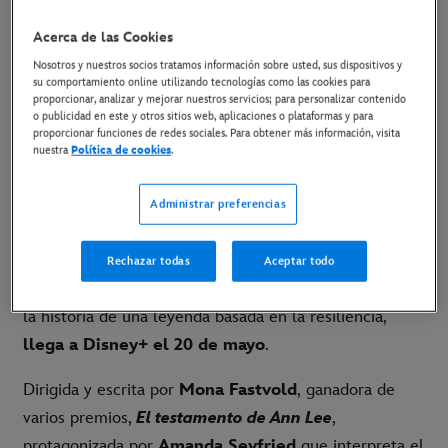
14 de mayo de 2026
Acerca de las Cookies
Copiar Artículo
Nosotros y nuestros socios tratamos información sobre usted, sus dispositivos y
su comportamiento online utilizando tecnologías como las cookies para
proporcionar, analizar y mejorar nuestros servicios; para personalizar contenido
o publicidad en este y otros sitios web, aplicaciones o plataformas y para
[LINK AL PÓSTER]
proporcionar funciones de redes sociales. Para obtener más información, visita
nuestra
Política de cookies
.
[LINK AL MATERIAL DISPONIBLE]
Administrar preferencias
Madrid, 14 de mayo de 2026.
–
El Testamento de
Rechazar todas
Aceptar todo
Ann Lee
, la película de Searchlight Pictures, que narra
la historia de una leyenda basada en la resiliencia,
llega a Disney+ el 20 de mayo
.
Dirigida y escrita por
Mona Fastvold
, ganadora de
varios premios,
El testamento de Ann Lee
,
protagonizada por
Amanda Seyfried
que interpreta el