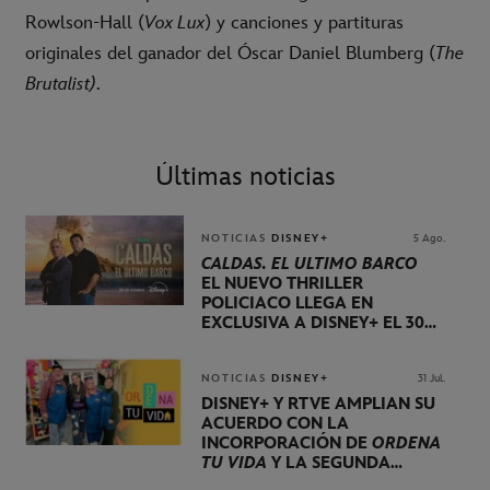
Rowlson-Hall (
Vox Lux
) y canciones y partituras
originales del ganador del Óscar Daniel Blumberg (
The
Brutalist)
.
Últimas noticias
NOTICIAS
DISNEY+
5 Ago.
CALDAS. EL ÚLTIMO BARCO
EL NUEVO THRILLER
POLICIACO LLEGA EN
EXCLUSIVA A DISNEY+ EL 30
DE OCTUBRE
NOTICIAS
DISNEY+
31 Jul.
DISNEY+ Y RTVE AMPLÍAN SU
ACUERDO CON LA
INCORPORACIÓN DE
ORDENA
TU VIDA
Y LA SEGUNDA
TEMPORADA DE
DOG HOUSE