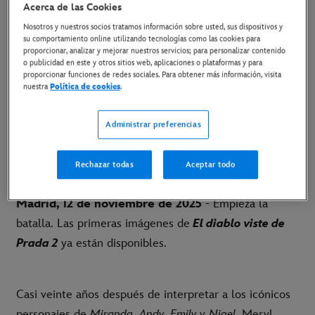
Acerca de las Cookies
13 de noviembre de 2025
Nosotros y nuestros socios tratamos información sobre usted, sus dispositivos y
su comportamiento online utilizando tecnologías como las cookies para
proporcionar, analizar y mejorar nuestros servicios; para personalizar contenido
o publicidad en este y otros sitios web, aplicaciones o plataformas y para
ESTRENO EL 30 DE ABRIL SOLO EN CINES
proporcionar funciones de redes sociales. Para obtener más información, visita
nuestra
Política de cookies
.
LINK AL TRÁILER
Administrar preferencias
LINK AL POSTER
Rechazar todas
Aceptar todo
LINK AL MATERIAL DISPONIBLE
Madrid, 12 de noviembre de 2025
- Empieza la
batalla. Las primeras imágenes de
El diablo viste de
Prada 2
ya están disponibles.
Casi veinte años después de interpretar a los icónicos
personajes de
Miranda
,
Andy
,
Emily
y
Nigel
, Meryl