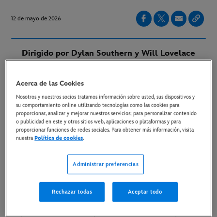
12 de mayo de 2026
Dirigido por Dylan Southern y Will Lovelace
El largometraje se estrenará en IMAX® y en
Acerca de las Cookies
cines de todo el mundo el 11 de septiembre
Nosotros y nuestros socios tratamos información sobre usted, sus dispositivos y
su comportamiento online utilizando tecnologías como las cookies para
Disponible en Disney+ a finales de este año
proporcionar, analizar y mejorar nuestros servicios; para personalizar contenido
o publicidad en este y otros sitios web, aplicaciones o plataformas y para
proporcionar funciones de redes sociales. Para obtener más información, visita
Madrid, 12 de mayo de 2026
– Disney, Magna
nuestra
Política de cookies
.
Studios y Sony Music Vision anunciaron hace unos días
un documental sobre la banda británica Oasis.
Administrar preferencias
Presentada por Disney+, la película se estrenará en
cines IMAX® y salas seleccionadas durante un tiempo
Rechazar todas
Aceptar todo
limitado a partir del 11 de septiembre, antes de estar
disponible en streaming en exclusiva en Disney+ a