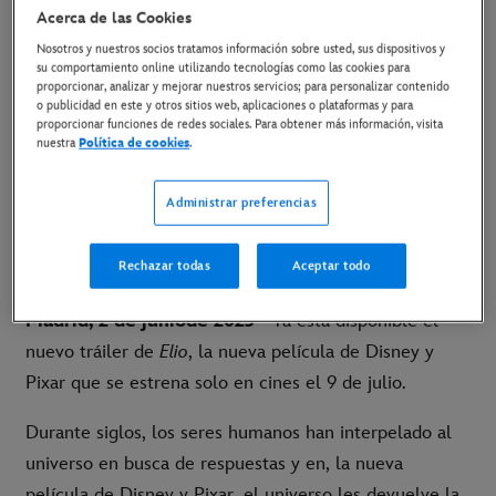
Acerca de las Cookies
3 de junio de 2025
Nosotros y nuestros socios tratamos información sobre usted, sus dispositivos y
su comportamiento online utilizando tecnologías como las cookies para
proporcionar, analizar y mejorar nuestros servicios; para personalizar contenido
o publicidad en este y otros sitios web, aplicaciones o plataformas y para
9 DE JULIO SOLO EN CINES
proporcionar funciones de redes sociales. Para obtener más información, visita
nuestra
Política de cookies
.
LINK AL TRÁILER EN YOUTUBE
Administrar preferencias
LINK AL MATERIAL DISPONIBLE
Rechazar todas
Aceptar todo
Madrid, 2 de juniode 2025
- Ya está disponible el
nuevo tráiler de
Elio
, la nueva película de Disney y
Pixar que se estrena solo en cines el 9 de julio.
Durante siglos, los seres humanos han interpelado al
universo en busca de respuestas y en, la nueva
película de Disney y Pixar, el universo les devuelve la