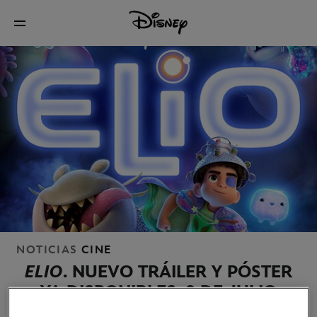
NOTICIAS
CINE
ELIO
. NUEVO TRÁILER Y PÓSTER
YA DISPONIBLES. 9 DE JULIO
SOLO EN CINES.