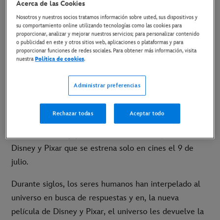
Acerca de las Cookies
Nosotros y nuestros socios tratamos información sobre usted, sus dispositivos y
20 de marzo de 2025
su comportamiento online utilizando tecnologías como las cookies para
proporcionar, analizar y mejorar nuestros servicios; para personalizar contenido
o publicidad en este y otros sitios web, aplicaciones o plataformas y para
proporcionar funciones de redes sociales. Para obtener más información, visita
9 DE JULIO SOLO EN CINES
nuestra
Política de cookies
.
LINK AL TRÁILER EN YOUTUBE
Administrar preferencias
LINK AL MATERIAL DISPONIBLES
Rechazar todas
Aceptar todo
Madrid, 19 de marzo de 2025
- Ya están disponibles
el nuevo tráiler y póster de
Elio
, la nueva película de
Disney y Pixar que se estrena solo en cines el 9 de
julio.
Durante siglos, los seres humanos han interpelado al
universo en busca de respuestas y en, la nueva
película de Disney y Pixar, el universo les devuelve la