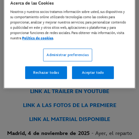
Acerca de las Cookies
PREMIERE MUNDIAL EN
Nosotros y nuestros socios tratamos información sobre usted, sus dispositivos y
HOLLYWOOD
su comportamiento online utilizando tecnologías como las cookies para
proporcionar, analizar y mejorar nuestros servicios; para personalizar contenido
o publicidad en este y otros sitios web, aplicaciones o plataformas y para
5 de noviembre de 2025
proporcionar funciones de redes sociales. Para obtener más información, visita
nuestra
Política de cookies
.
La última entrega de la franquicia Predator
Administrar preferencias
Universe, que amplía el universo de la saga, se
estrena en IMAX y en salas premium de todo el
Rechazar todas
Aceptar todo
mundo el 7 de noviembre.
LINK AL TRÁILER EN YOUTUBE
LINK A LAS FOTOS DE LA PREMIERE
LINK AL MATERIAL DISPONIBLE
Madrid, 4 de noviembre de 2025
- Ayer, el reparto