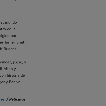
e el mundo
tro de la
rigido por
ie Turner-Smith,
f Bridges.
inger, p.g.a., y
ll Allen y
con historia de
ger y Bonnie
.es
/ Películas