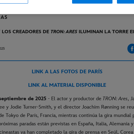
IAS
Y LOS CREADORES DE
TRON: ARES
ILUMINAN LA TORRE EI
025
LINK A LAS FOTOS DE PARÍS
LINK AL MATERIAL DISPONIBLE
 septiembre de 2025
- El actor y productor de
TRON: Ares
, J
ee y Jodie Turner-Smith, y el director Joachim Rønning se reu
 de Tokyo de París, Francia, mientras continúa la gira mundial
 próximas paradas están previstas en España, Italia, Alemania 
 cineastas ya han completado la gira de prensa en Seúl, Corea 