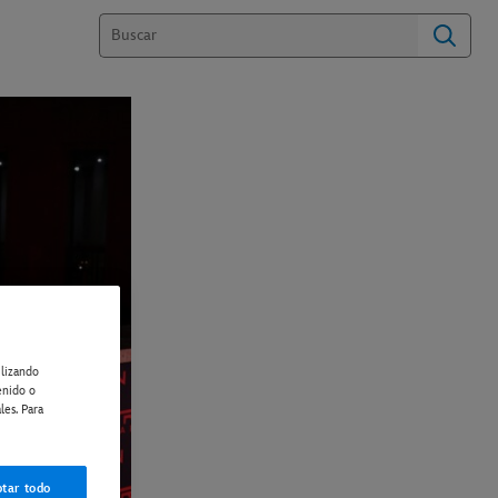
ilizando
enido o
les. Para
tar todo