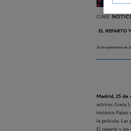
CINE
NOTIC
EL REPARTO 
30 de septiembre de 2
Madrid, 25 de
actrices Greta L
histórico Palais
la película. Las
El reparto y los