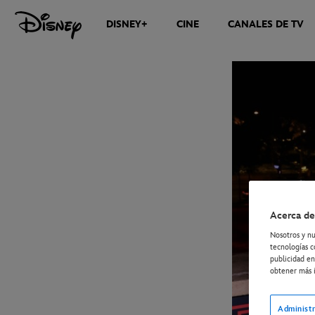
DISNEY+
CINE
CANALES DE TV
NOTICIAS
Acerca de
Nosotros y nu
tecnologías c
publicidad en
obtener más i
Administr