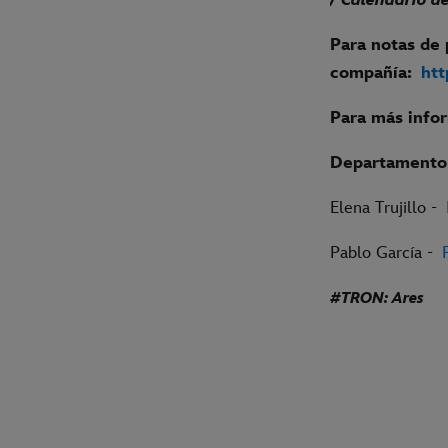
/ Calendario d
Para notas de 
compañía:
htt
P
ara más info
Departamento 
Elena Trujillo -
Pablo García -
#TRON: Ares