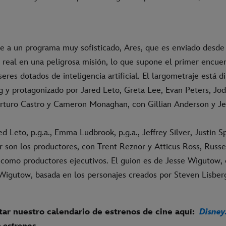
e a un programa muy sofisticado, Ares, que es enviado desd
 real en una peligrosa misión, lo que supone el primer encuen
res dotados de inteligencia artificial. El largometraje está di
 y protagonizado por Jared Leto, Greta Lee, Evan Peters, Jod
rturo Castro y Cameron Monaghan, con Gillian Anderson y Jef
d Leto, p.g.a., Emma Ludbrook, p.g.a., Jeffrey Silver, Justin Spr
 son los productores, con Trent Reznor y Atticus Ross, Russe
 como productores ejecutivos. El guion es de Jesse Wigutow, 
 Wigutow, basada en los personajes creados por Steven Lisber
ar nuestro calendario de estrenos de cine aquí:
Disney