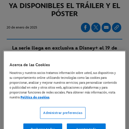
YA DISPONIBLES EL TRÁILER Y EL
PÓSTER
20 de enero de 2025
La serie llega en exclusiva a Disney+ el 19 de
febrero
Acerca de las Cookies
Nosotros y nuestros socios tratamos información sobre usted, sus dispositivos y
su comportamiento online utilizando tecnologías como las cookies para
LINK AL TRÁILER
proporcionar, analizar y mejorar nuestros servicios; para personalizar contenido
o publicidad en este y otros sitios web, aplicaciones o plataformas y para
proporcionar funciones de redes sociales. Para obtener más información, visita
LINK AL PÓSTER
nuestra
Política de cookies
.
LINK AL MATERIAL DISPONIBLE
Administrar preferencias