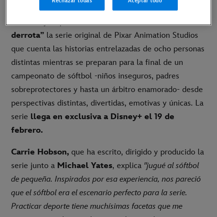
Rechazar todas
Aceptar todo
Madrid, 20 de enero de 2025.-
Ya están disponibles
el tráiler y el póster de
“En la victoria o en la
derrota”
la serie original de Pixar Animation Studios
que cuenta las historias entrelazadas de ocho personas
distintas mientras se preparan para la final de un
campeonato de sóftbol -niños inseguros, padres
sobreprotectores y hasta un árbitro enamorado- desde
perspectivas distintas, divertidas, emotivas y únicas. La
serie
llega en exclusiva a Disney+ el 19 de
febrero.
Carrie Hobson,
que ha escrito, dirigido y producido la
serie junto a
Michael Yates
, explica
"jugué al sóftbol
de pequeña. Inspirados por esa experiencia, nos pareció
que el sóftbol era el escenario perfecto para la serie.
Practicar deporte tiene muchísimas facetas que me