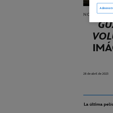
Administr
NOTICIAS
C
GU
VOL
IMÁ
28 de abril de 2023
La última pelí