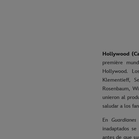
Hollywood (Cal
première mun
Hollywood. Lo
Klementieff, S
Rosenbaum, Wil
unieron al prod
saludar a los fa
En
Guardianes
inadaptados se
antes de que su