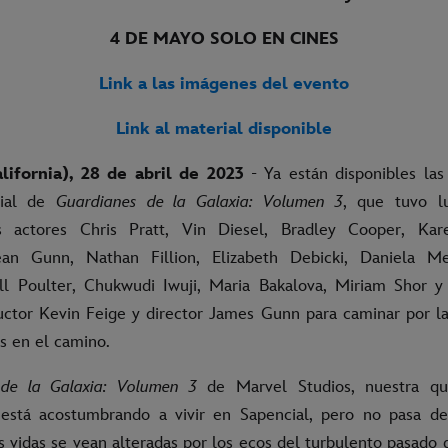
4 DE MAYO SOLO EN CINES
Link a las imágenes del evento
Link al material disponible
ifornia), 28 de abril de 2023
- Ya están disponibles la
dial de
Guardianes de la Galaxia: Volumen 3
, que tuvo l
s actores Chris Pratt, Vin Diesel, Bradley Cooper, Kar
ean Gunn, Nathan Fillion, Elizabeth Debicki, Daniela Me
l Poulter, Chukwudi Iwuji, Maria Bakalova, Miriam Shor y
uctor Kevin Feige y director James Gunn para caminar por la
ns en el camino.
 de la Galaxia: Volumen 3
de Marvel Studios, nuestra qu
 está acostumbrando a vivir en Sapencial, pero no pasa d
s vidas se vean alteradas por los ecos del turbulento pasado 