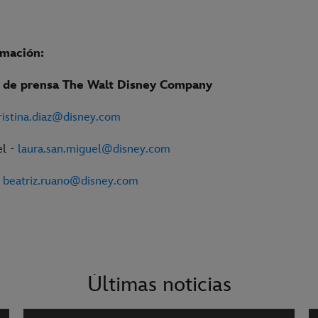
rmación:
de prensa The Walt Disney Company
ristina.diaz@disney.com
el -
laura.san.miguel@disney.com
–
beatriz.ruano@disney.com
Últimas noticias