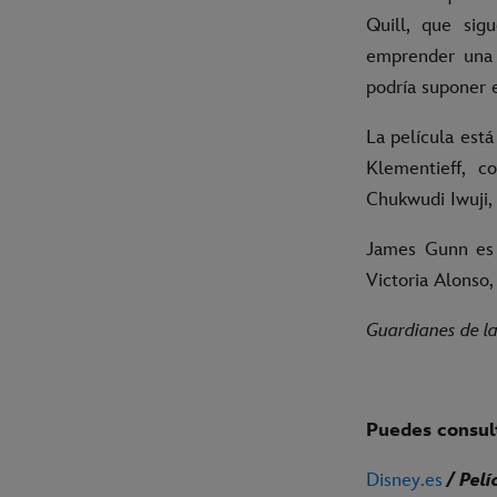
Quill, que si
emprender una p
podría suponer 
La película está
Klementieff, 
Chukwudi Iwuji,
James Gunn es e
Victoria Alonso
Guardianes de la
Puedes consult
Disney.es
/ Pelí