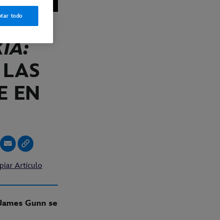
tar todo
IA:
 LAS
E EN
piar Artículo
 James Gunn se