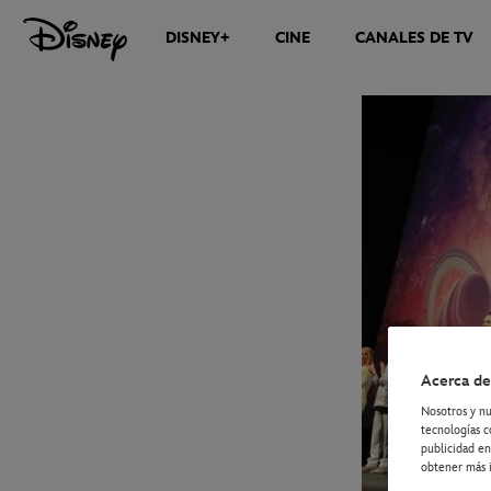
DISNEY+
CINE
CANALES DE TV
NOTICIAS
Acerca de
Nosotros y nu
tecnologías c
publicidad en
obtener más i