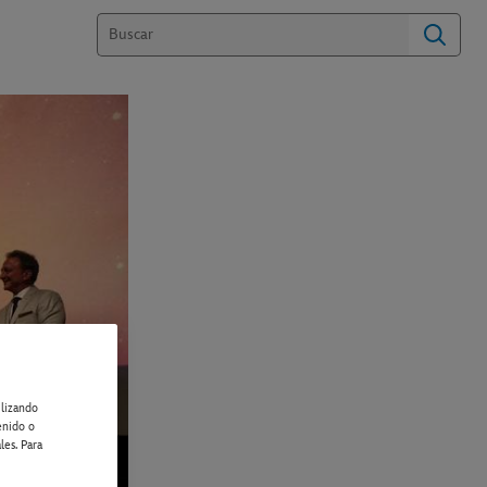
ilizando
enido o
les. Para