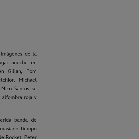
s imágenes de la
ugar anoche en
en Gillan, Pom
lchior, Michael
 Nico Santos se
 alfombra roja y
erida banda de
emasiado tiempo
de Rocket. Peter