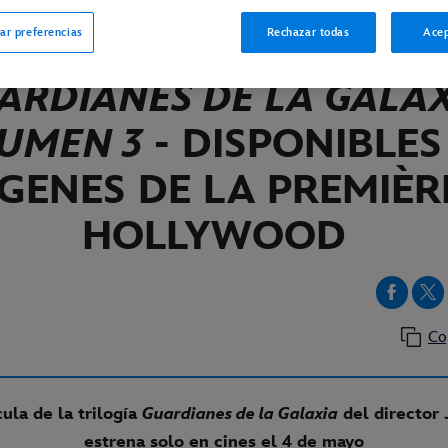
ar preferencias
Rechazar todas
Acep
INE
ARDIANES DE LA GALAX
UMEN 3
- DISPONIBLES
GENES DE LA PREMIÈR
HOLLYWOOD
Co
cula de la trilogía
Guardianes de la Galaxia
del director
estrena solo en cines el 4 de mayo