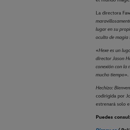
La directora Fa
maravillosamente
lugar en su prop
oculto de magia
«
Hexe es un luga
director Jason H
conexión con la 
mucho tiempo
».
Hechizo: Bienve
codirigida por J
estrenará solo 
Puedes consult