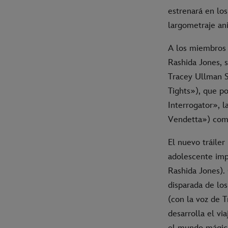
estrenará en los
largometraje an
A los miembros d
Rashida Jones, 
Tracey Ullman 
Tights»), que p
Interrogator», 
Vendetta») como
El nuevo tráiler
adolescente imp
Rashida Jones).
disparada de lo
(con la voz de 
desarrolla el vi
el mundo mágico