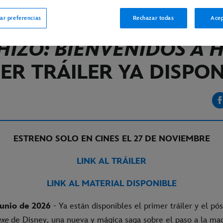
ar preferencias
Rechazar todas
Acep
INE
HIZO: BIENVENIDOS A H
ER TRÁILER YA DISPON
ESTRENO SOLO EN CINES EL 27 DE NOVIEMBRE
LINK AL TRÁILER
LINK AL MATERIAL DISPONIBLE
junio de 2026
- Ya están disponibles el primer tráiler y el pó
exe
de Disney, una nueva y mágica saga sobre el paso a la ma