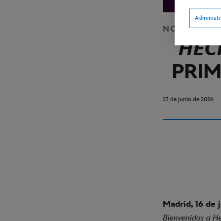
Administr
NOTICIAS
C
HEC
PRIM
23 de junio de 2026
Madrid, 16 de 
Bienvenidos a H