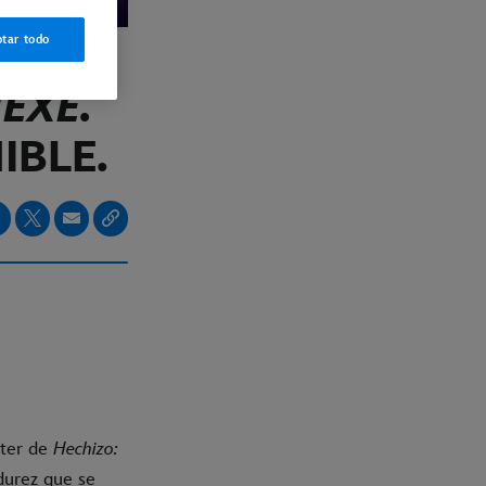
tar todo
EXE.
IBLE.
ster de
Hechizo:
durez que se