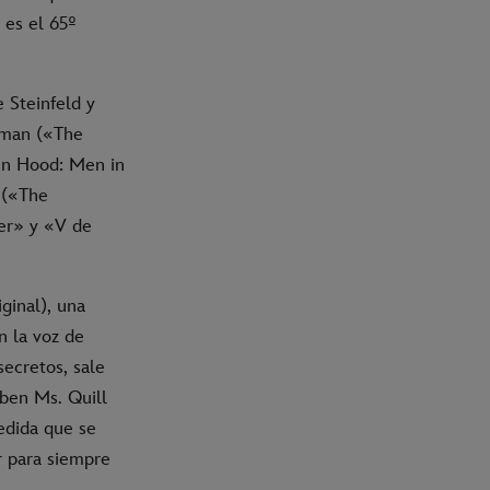
 es el 65º
 Steinfeld y
lman («The
in Hood: Men in
 («The
ter» y «V de
iginal), una
n la voz de
ecretos, sale
iben Ms. Quill
edida que se
ar para siempre