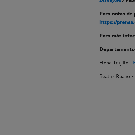
Disney.es
/ Pel
Para notas de 
https://prensa
Para más info
Departamento 
Elena Trujillo -
Beatriz Ruano -