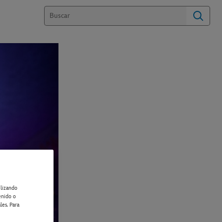
ilizando
enido o
les. Para