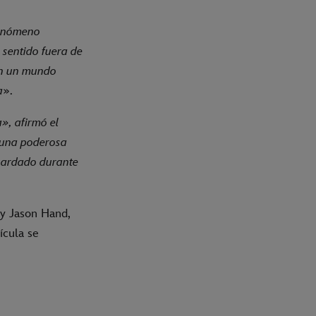
fenómeno
 sentido fuera de
 en un mundo
a
».
a», afirmó el
 una poderosa
guardado durante
 y Jason Hand,
ícula se