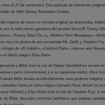
 cines el 27 de noviembre. Esta película de animación original
imado de Walt Disney Animation Studios.
el reparto de voces en versión original ya anunciados, Hailee
se une la siete veces ganadora del premio Emmy® Tracey Ul
Show», «Tracey Takes On…», «Bullets Over Broadway», «Rob
one voz a la pluma de ave encantada Ms. Quill, y Stephen Fry
la trilogía de «El hobbit», «Gosford Park», «Jeeves and Woos
 el diario mágico Elias Quire.
 presenta a Billie (con la voz de Hailee Steinfeld en versión or
ulsiva y poco convencional, y a su cautelosa madre, Alice (co
 Cuando Billie desata accidentalmente unos poderes mágicos s
s suburbios hacia un reino mágico llamado Hexe, donde la rec
Tracey Ullman) y Elias Quire (con la voz de Stephen Fry). A m
aje de Billie, descubre misterios familiares que podrían cambi
 de las brujas.