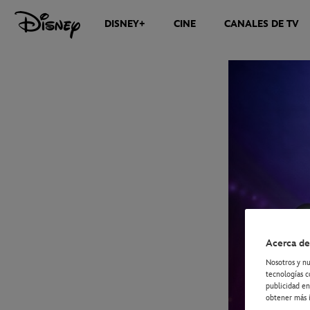
DISNEY+
CINE
CANALES DE TV
NOTICIAS
Acerca de
Nosotros y nu
tecnologías c
publicidad en
obtener más i