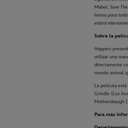
Mabel.
Save The
himno para toda
estará eternamen
Sobre la pelíc
Hoppers
present
utilizar una nue
directamente co
mundo animal q
La película
está
Grindle (
Los Inc
Mothersbaugh (
Para más info
Departamento 