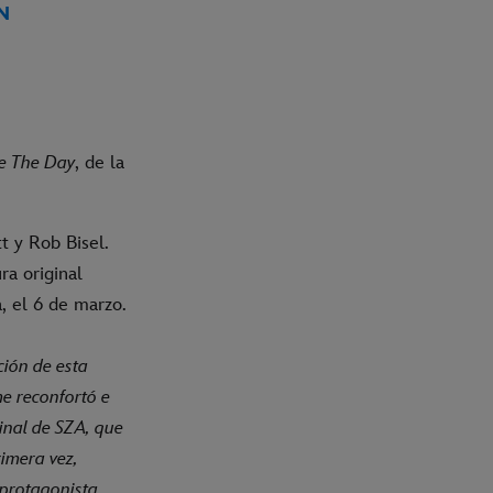
N
e The Day
, de la
t y Rob Bisel.
ra original
, el 6 de marzo.
ción de esta
me reconfortó e
inal de SZA, que
rimera vez,
 protagonista,