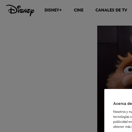
DISNEY+
CINE
CANALES DE TV
NOTICIAS
Acerca de
Nosotros y nu
tecnologías c
publicidad en
obtener más i