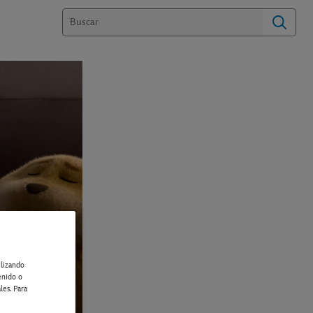
ilizando
enido o
les. Para