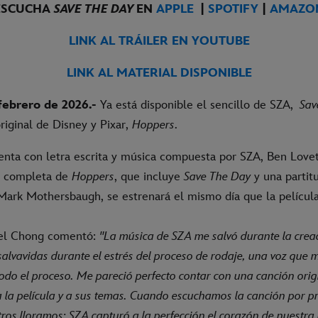
ESCUCHA
SAVE THE DAY
EN
APPLE
|
SPOTIFY
|
AMAZO
LINK AL TRÁILER EN YOUTUBE
LINK AL MATERIAL DISPONIBLE
febrero de 2026.-
Ya está disponible el sencillo de SZA,
Sav
riginal de Disney y Pixar,
Hoppers
.
enta con letra escrita y música compuesta por SZA, Ben Lovet
a completa de
Hoppers
, que incluye
Save The Day
y una partitu
ark Mothersbaugh, se estrenará el mismo día que la película
iel Chong comentó:
"La música de SZA me salvó durante la crea
salvavidas durante el estrés del proceso de rodaje, una voz que 
todo el proceso. Me pareció perfecto contar con una canción orig
 a la película y a sus temas. Cuando escuchamos la canción por p
ros lloramos; SZA capturó a la perfección el corazón de nuestra