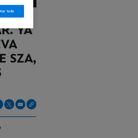
tar todo
AR. YA
EVA
E SZA,
S
O