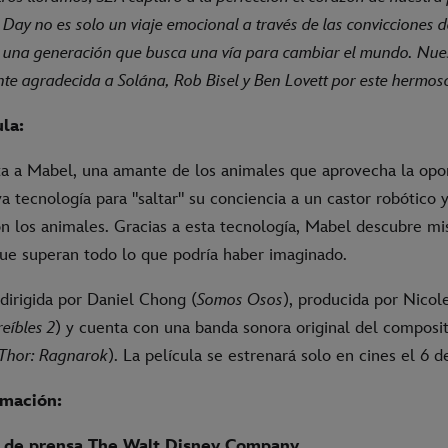
 Day no es solo un viaje emocional a través de las convicciones 
 una generación que busca una vía para cambiar el mundo. Nues
te agradecida a Solána, Rob Bisel y Ben Lovett por este hermos
ula:
a a Mabel, una amante de los animales que aprovecha la opo
va tecnología para "saltar" su conciencia a un castor robótico
n los animales. Gracias a esta tecnología, Mabel descubre mis
ue superan todo lo que podría haber imaginado.
 dirigida por Daniel Chong (
Somos Osos
), producida por Nicol
reíbles 2
) y cuenta con una banda sonora original del composi
Thor: Ragnarok
). La película se estrenará solo en cines el 6 
rmación:
de prensa The Walt Disney Company