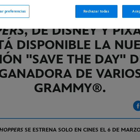
ar preferencias
Rechazar todas
Acep
INE
ERS
, DE DISNEY Y PIX
TÁ DISPONIBLE LA NU
ÓN "SAVE THE DAY" D
GANADORA DE VARIO
GRAMMY®.
HOPPERS
SE ESTRENA SOLO EN CINES EL 6 DE MARZ