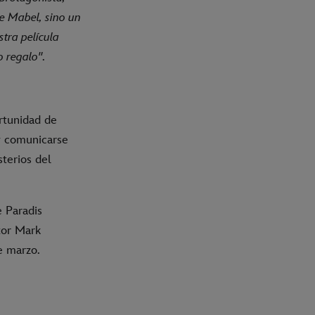
de Mabel, sino un
tra película
o regalo"
.
rtunidad de
 y comunicarse
terios del
e Paradis
tor Mark
de marzo.