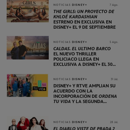
NOTICIAS
DISNEY+
7 Ago.
THE GIRLS: UN PROYECTO DE
KHLOÉ KARDASHIAN
ESTRENO EN EXCLUSIVA EN
DISNEY+ EL 9 DE SEPTIEMBRE
NOTICIAS
DISNEY+
5 Ago.
CALDAS. EL ÚLTIMO BARCO
EL NUEVO THRILLER
POLICIACO LLEGA EN
EXCLUSIVA A DISNEY+ EL 30
DE OCTUBRE
NOTICIAS
DISNEY+
31 Jul.
DISNEY+ Y RTVE AMPLÍAN SU
ACUERDO CON LA
INCORPORACIÓN DE
ORDENA
TU VIDA
Y LA SEGUNDA
TEMPORADA DE
DOG HOUSE
NOTICIAS
DISNEY+
28 Jul.
EL DIABLO VISTE DE PRADA 2